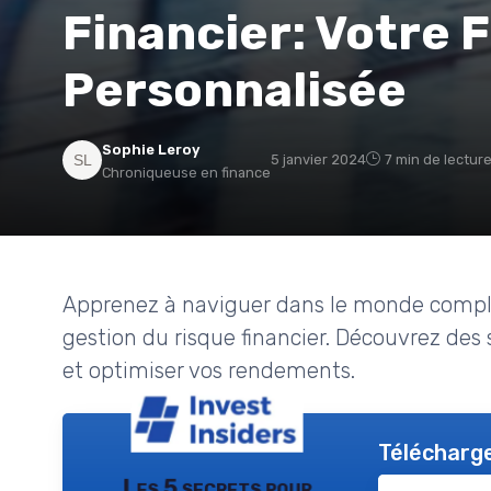
Financier: Votre 
Personnalisée
Sophie Leroy
5 janvier 2024
7 min de lectur
Chroniqueuse en finance
Apprenez à naviguer dans le monde comple
gestion du risque financier. Découvrez des 
et optimiser vos rendements.
Télécharge
Les 5 secrets pour