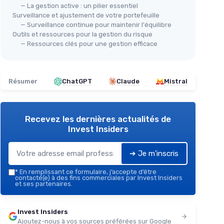
— La gestion active : un pilier essentiel
Surveillance et ajustement de votre portefeuille
— Surveillance continue pour maintenir l'équilibre
Outils et ressources pour la gestion du risque
— Ressources clés pour une gestion efficace
Résumer
ChatGPT
Claude
Mistral
Recevez les dernières actualités de
Invest Insiders
➔ Je m'inscris
*
En remplissant ce formulaire, j’accepte d’être
contacté(e) à des fins commerciales par Invest Insiders
et ses partenaires.
Invest Insiders
Ajoutez-nous à vos sources préférées sur Google