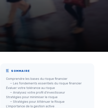
SOMMAIRE
Comprendre les bases du risque financier
— Les fondements essentiels du risque financier
Évaluer votre tolérance au risque
— Analysez votre profil d'investisseur
Stratégies pour minimiser le risque
— Stratégies pour Atténuer le Risque
L'importance de la gestion active