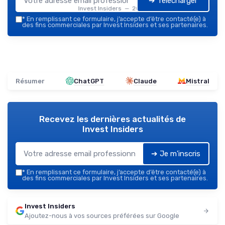
➔ Télécharger
Invest Insiders — 2026
*
En remplissant ce formulaire, j’accepte d’être contacté(e) à
des fins commerciales par Invest Insiders et ses partenaires.
Résumer
ChatGPT
Claude
Mistral
Recevez les dernières actualités de
Invest Insiders
➔ Je m'inscris
*
En remplissant ce formulaire, j’accepte d’être contacté(e) à
des fins commerciales par Invest Insiders et ses partenaires.
Invest Insiders
Ajoutez-nous à vos sources préférées sur Google