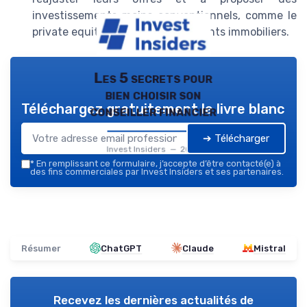
investissements moins conventionnels, comme le
private equity ou les investissements immobiliers.
Les 5 secrets pour
bien choisir son
Téléchargez gratuitement le livre blanc
conseiller financier
➔ Télécharger
Invest Insiders — 2026
*
En remplissant ce formulaire, j’accepte d’être contacté(e) à
des fins commerciales par Invest Insiders et ses partenaires.
Résumer
ChatGPT
Claude
Mistral
Recevez les dernières actualités de