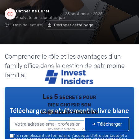
Catherine Durel
23 septembre 2025
Analyste en capital risque
10 min de lecture
Partager cette page
Comprendre le rôle et les avantages d'un
family office dans la gestion de patrimoine
familial.
Les 5 secrets pour
bien choisir son
Téléchargez gratuitement le livre blanc
conseiller financier
➔ Télécharger
Invest Insiders — 2026
*
En remplissant ce formulaire, j’accepte d’être contacté(e) à