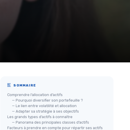
SOMMAIRE
Comprendre l’allocation d’actifs
— Pourquoi diversifier son portefeuille ?
— Le lien entre volatilité et allocation
— Adapter sa stratégie à ses objectifs
Les grands types d’actifs à connaître
— Panorama des principales classes d’actifs
Facteurs à prendre en compte pour répartir ses actifs