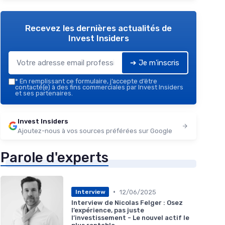
Recevez les dernières actualités de
Invest Insiders
➔ Je m'inscris
*
En remplissant ce formulaire, j’accepte d’être
contacté(e) à des fins commerciales par Invest Insiders
et ses partenaires.
Invest Insiders
Ajoutez-nous à vos sources préférées sur Google
Parole d'experts
•
12/06/2025
Interview
Interview de Nicolas Felger : Osez
l’expérience, pas juste
l’investissement - Le nouvel actif le