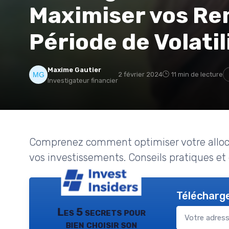
Maximiser vos R
Période de Volatil
Maxime Gautier
2 février 2024
11 min de lecture
Investigateur financier
Comprenez comment optimiser votre allocati
vos investissements. Conseils pratiques et e
Télécharge
Les 5 secrets pour
bien choisir son