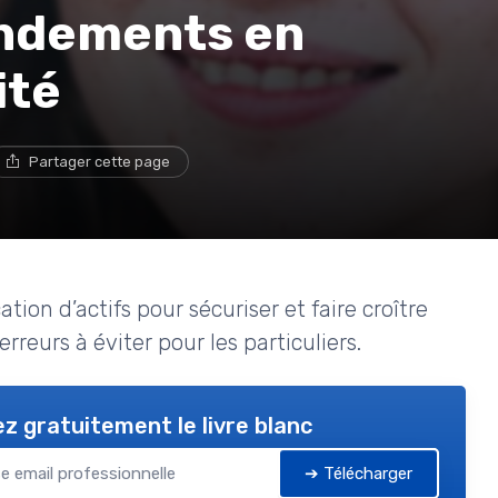
endements en
ité
Partager cette page
on d’actifs pour sécuriser et faire croître
rreurs à éviter pour les particuliers.
z gratuitement le livre blanc
➔ Télécharger