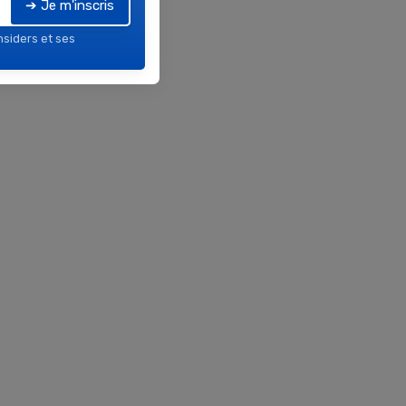
➔ Je m'inscris
nsiders et ses