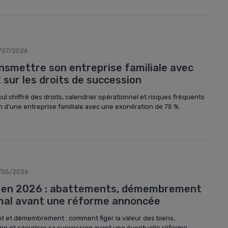
/07/2026
ansmettre son entreprise familiale avec
sur les droits de succession
lcul chiffré des droits, calendrier opérationnel et risques fréquents
n d’une entreprise familiale avec une exonération de 75 %.
/05/2026
 en 2026 : abattements, démembrement
imal avant une réforme annoncée
t et démembrement : comment figer la valeur des biens,
tion et sécuriser sa succession avant une éventuelle réforme