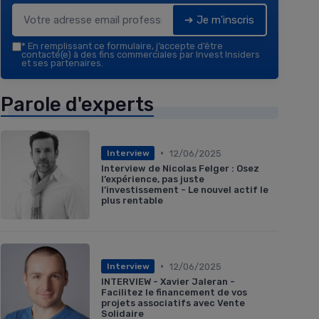
➔ Je m'inscris
*
En remplissant ce formulaire, j’accepte d’être
contacté(e) à des fins commerciales par Invest Insiders
et ses partenaires.
Parole d'experts
•
12/06/2025
Interview
Interview de Nicolas Felger : Osez
l’expérience, pas juste
l’investissement - Le nouvel actif le
plus rentable
•
12/06/2025
Interview
INTERVIEW - Xavier Jaleran -
Facilitez le financement de vos
projets associatifs avec Vente
Solidaire