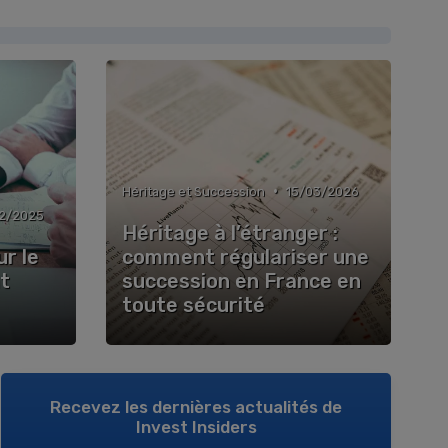
•
Héritage et Succession
15/03/2026
12/2025
Héritage à l’étranger :
r le
comment régulariser une
t
succession en France en
toute sécurité
Recevez les dernières actualités de
Invest Insiders