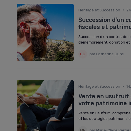
•
Héritage et Succession
24
Succession d’un co
fiscales et patrim
Succession d’un contrat de cap
démembrement, donation et st
par Catherine Durel
•
Héritage et Succession
14
Vente en usufruit 
votre patrimoine 
Vente en usufruit : comprenez
et les stratégies patrimoniale
par Marie-Claire Perrau