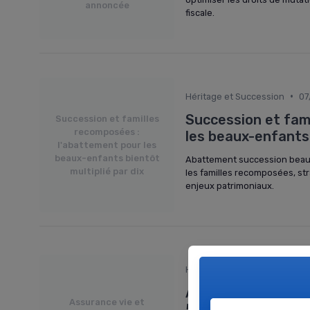
annoncée
fiscale.
•
Héritage et Succession
07
Succession et fam
Succession et familles
recomposées :
les beaux-enfants 
l'abattement pour les
beaux-enfants bientôt
Abattement succession beaux
multiplié par dix
les familles recomposées, st
enjeux patrimoniaux.
•
Héritage et Succession
08
Assurance vie et s
Assurance vie et
500 euros par béné