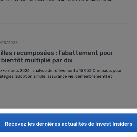
/05/2026
illes recomposées : l'abattement pour
bientôt multiplié par dix
-enfants 2026 : analyse du relèvement à 15 932 €, impacts pour
ratégies (adoption simple, assurance vie, démembrement) et
/05/2026
Recevez les dernières actualités de
Invest Insiders
uccession : exploiter l'abattement de 152
ficiaire