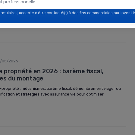
 vie pour optimiser une succession grâce à l’abattement de 152
rmulaire, j’accepte d’être contacté(e) à des fins commerciales par Invest I
le 990 I du CGI et la bonne rédaction de la clause bénéficiaire.
/05/2026
ropriété en 2026 : barème fiscal,
ites du montage
propriété : mécanismes, barème fiscal, démembrement viager ou
ification et stratégies avec assurance vie pour optimiser