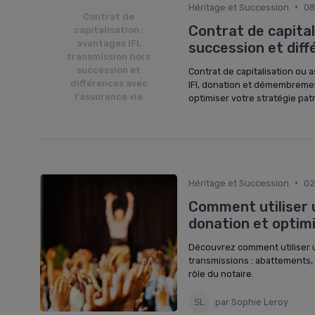
•
Héritage et Succession
08
Contrat de
Contrat de capital
capitalisation :
avantages IFI,
succession et diff
transmission hors
succession et
Contrat de capitalisation ou 
différences avec
IFI, donation et démembremen
l'assurance vie
optimiser votre stratégie pat
•
Héritage et Succession
02
Comment utiliser u
donation et optim
Découvrez comment utiliser u
transmissions : abattements, 
rôle du notaire.
par Sophie Leroy