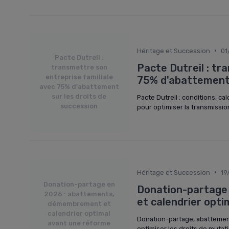
•
Héritage et Succession
01
Pacte Dutreil :
Pacte Dutreil : tr
transmettre son
entreprise familiale
75% d'abattement 
avec 75% d'abattement
sur les droits de
Pacte Dutreil : conditions, ca
succession
pour optimiser la transmissio
•
Héritage et Succession
19
Donation-partage en
Donation-partage
2026 : abattements,
et calendrier opt
démembrement et
calendrier optimal
Donation-partage, abattemen
avant une réforme
optimiser les droits de muta