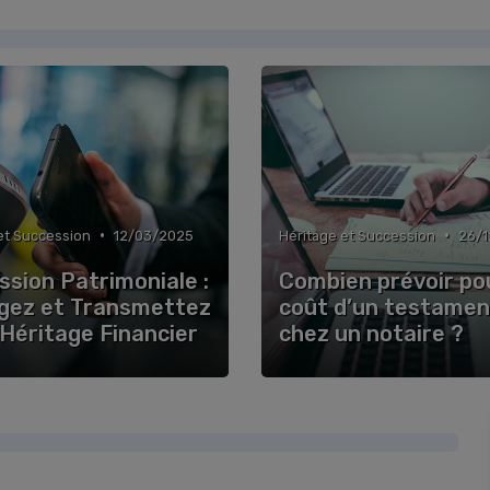
•
•
et Succession
12/03/2025
Héritage et Succession
26/
ssion Patrimoniale :
Combien prévoir pou
gez et Transmettez
coût d’un testamen
 Héritage Financier
chez un notaire ?