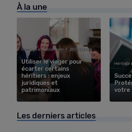
À la une
•
Héritage et Succession
20/03/2026
Utiliser le viager pour
Héritage 
écarter certains
héritiers : enjeux
Succe
juridiques et
Proté
patrimoniaux
votre
Les derniers articles