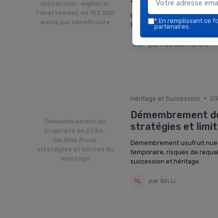
succession : exploiter
l'abattement de 152 500
Comment utiliser l’assurance
*
En remplissant ce fo
euros par bénéficiaire
500 € par bénéficiaire, l’artic
partenaires.
par Mathilde Martins
•
Héritage et Succession
03
Démembrement de p
Démembrement de
stratégies et lim
propriété en 2026 :
barème fiscal,
Démembrement usufruit nue-
stratégies et limites du
temporaire, risques de requal
montage
succession et héritage.
par Xin Li