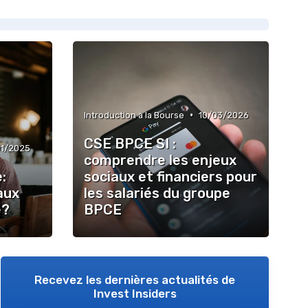
•
Introduction à la Bourse
10/03/2026
CSE BPCE SI :
01/2025
comprendre les enjeux
:
sociaux et financiers pour
aux
les salariés du groupe
e?
BPCE
Recevez les dernières actualités de
Invest Insiders