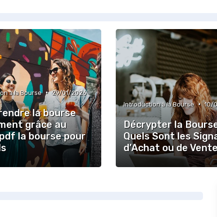
•
ion à la Bourse
29/01/2026
•
Introduction à la Bourse
10/
endre la bourse
ement grâce au
Décrypter la Bourse
pdf la bourse pour
Quels Sont les Sign
ls
d’Achat ou de Vent