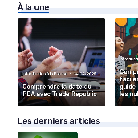
À la une
Introduct
Compr
•
Introduction à la Bourse
14/04/2025
facil
Comprendre la date du
guide 
PEA avec Trade Republic
les nu
Les derniers articles