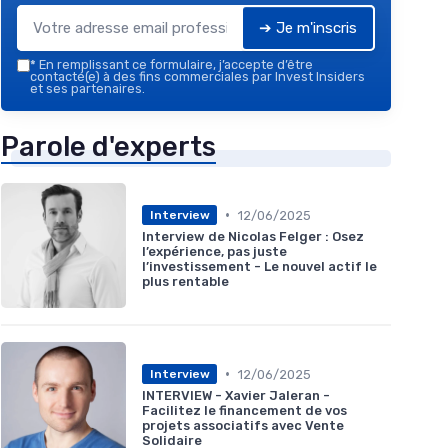
➔ Je m'inscris
*
En remplissant ce formulaire, j’accepte d’être
contacté(e) à des fins commerciales par Invest Insiders
et ses partenaires.
Parole d'experts
•
12/06/2025
Interview
Interview de Nicolas Felger : Osez
l’expérience, pas juste
l’investissement - Le nouvel actif le
plus rentable
•
12/06/2025
Interview
INTERVIEW - Xavier Jaleran -
Facilitez le financement de vos
projets associatifs avec Vente
Solidaire