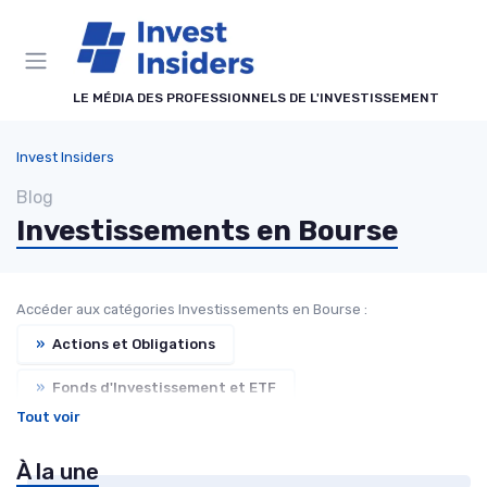
Panneau de gestion des cookies
LE MÉDIA DES PROFESSIONNELS DE L'INVESTISSEMENT
Invest Insiders
Blog
Investissements en Bourse
Accéder aux catégories Investissements en Bourse :
»
Actions et Obligations
»
Fonds d'Investissement et ETF
Tout voir
»
Introduction à la Bourse
À la une
»
Stratégies de Trading
»
Analyse de Marché