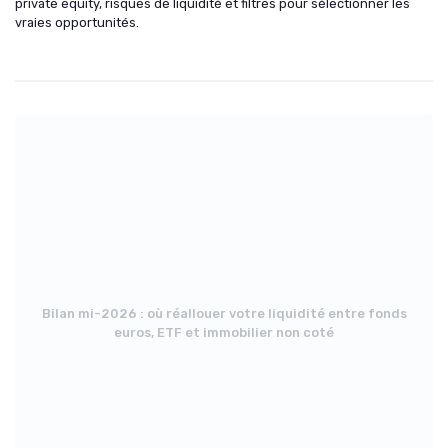
private equity, risques de liquidité et filtres pour sélectionner les
vraies opportunités.
Bilan mi-2026 : où réallouer votre liquidité entre fonds
euros, ETF et immobilier non coté