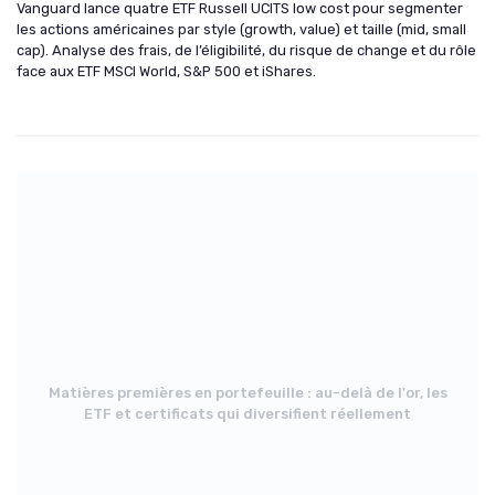
Vanguard lance quatre ETF Russell UCITS low cost pour segmenter
les actions américaines par style (growth, value) et taille (mid, small
cap). Analyse des frais, de l’éligibilité, du risque de change et du rôle
face aux ETF MSCI World, S&P 500 et iShares.
Matières premières en portefeuille : au-delà de l'or, les
ETF et certificats qui diversifient réellement