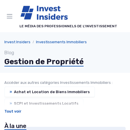
Panneau de gestion des cookies
LE MÉDIA DES PROFESSIONNELS DE L'INVESTISSEMENT
Invest Insiders
Investissements Immobiliers
Blog
Gestion de Propriété
Accéder aux autres catégories Investissements Immobiliers :
»
Achat et Location de Biens Immobiliers
»
SCPI et Investissements Locatifs
Tout voir
»
Financement et Prêts Immobiliers
À la une
»
Tendances du Marché Immobilier