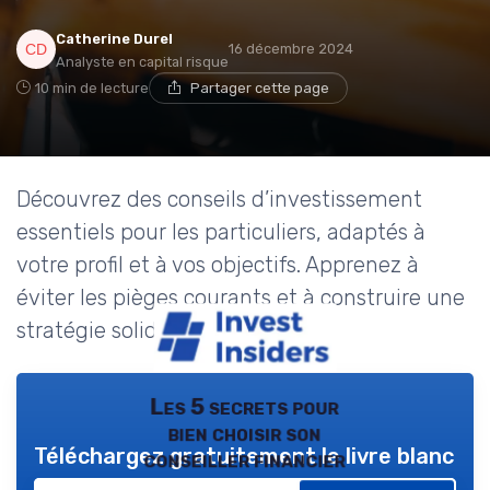
Catherine Durel
16 décembre 2024
Analyste en capital risque
10 min de lecture
Partager cette page
Découvrez des conseils d’investissement
essentiels pour les particuliers, adaptés à
votre profil et à vos objectifs. Apprenez à
éviter les pièges courants et à construire une
stratégie solide.
Les 5 secrets pour
bien choisir son
Téléchargez gratuitement le livre blanc
conseiller financier