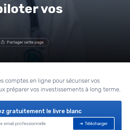
iloter vos
Partager cette page
 comptes en ligne pour sécuriser vos
ux préparer vos investissements à long terme.
z gratuitement le livre blanc
➔ Télécharger