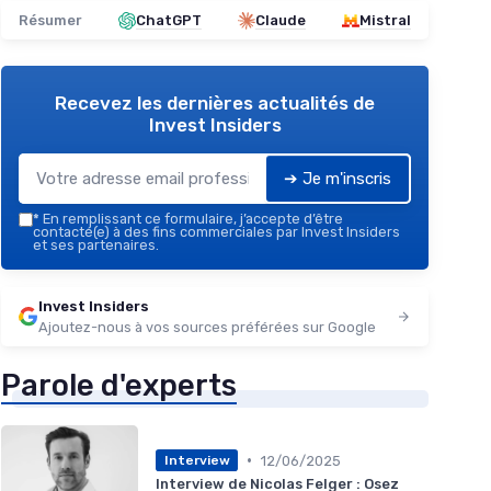
Résumer
ChatGPT
Claude
Mistral
Recevez les dernières actualités de
Invest Insiders
➔ Je m'inscris
*
En remplissant ce formulaire, j’accepte d’être
contacté(e) à des fins commerciales par Invest Insiders
et ses partenaires.
Invest Insiders
Ajoutez-nous à vos sources préférées sur Google
Parole d'experts
•
12/06/2025
Interview
Interview de Nicolas Felger : Osez