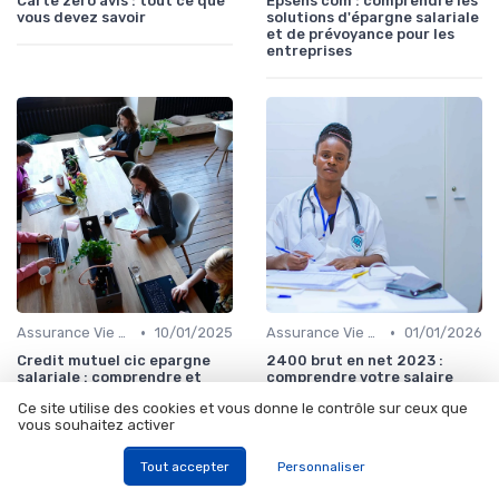
Carte zero avis : tout ce que
Epsens com : comprendre les
vous devez savoir
solutions d'épargne salariale
et de prévoyance pour les
entreprises
•
•
Assurance Vie et Épargne
10/01/2025
Assurance Vie et Épargne
01/01/2026
Credit mutuel cic epargne
2400 brut en net 2023 :
salariale : comprendre et
comprendre votre salaire
optimiser votre épargne
Ce site utilise des cookies et vous donne le contrôle sur ceux que
salariale
vous souhaitez activer
Tout accepter
Personnaliser