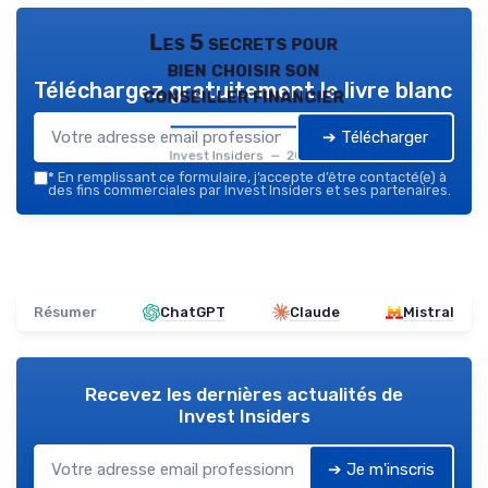
Les 5 secrets pour
bien choisir son
Téléchargez gratuitement le livre blanc
conseiller financier
➔ Télécharger
Invest Insiders — 2026
*
En remplissant ce formulaire, j’accepte d’être contacté(e) à
des fins commerciales par Invest Insiders et ses partenaires.
Résumer
ChatGPT
Claude
Mistral
Recevez les dernières actualités de
Invest Insiders
➔ Je m'inscris