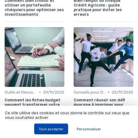
Comment bien choisir et
Bien remplir un chèque
utiliser un portefeuille
Crédit Agricole : guide
chéquiers pour optimiser ses
pratique pour éviter les
investissements
erreurs
•
•
Outils et Ressources Financières
29/11/2025
Conseils pour Débutants en Investissement
25/11/2025
Comment les fiches budget
Comment réussir son défi
peuvent transformer votre
épargne à imprimer pour
approche de
mieux investir
Ce site utilise des cookies et vous donne le contrôle sur ceux que
l’investissement
vous souhaitez activer
Tout accepter
Personnaliser