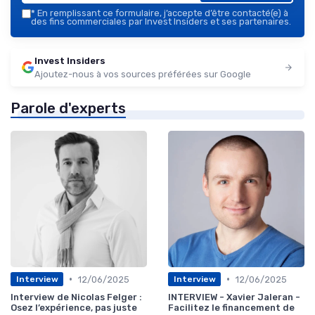
*
En remplissant ce formulaire, j’accepte d’être contacté(e) à
des fins commerciales par Invest Insiders et ses partenaires.
Invest Insiders
Ajoutez-nous à vos sources préférées sur Google
Parole d'experts
•
•
12/06/2025
12/06/2025
Interview
Interview
Interview de Nicolas Felger :
INTERVIEW - Xavier Jaleran -
Osez l’expérience, pas juste
Facilitez le financement de