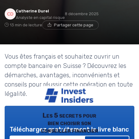
Catherine Durel
8 décembre 2025
Analyste en capital risque
13 min de lecture
Partager cette page
Vous êtes français et souhaitez ouvrir un
compte bancaire en Suisse ? Découvrez les
démarches, avantages, inconvénients et
conseils pour réussir cette opération en toute
légalité.
Les 5 secrets pour
bien choisir son
Téléchargez gratuitement le livre blanc
conseiller financier