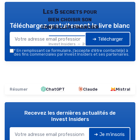
Les 5 secrets pour
bien choisir son
Téléchargez gratuitement le livre blanc
conseiller financier
➔ Télécharger
Invest Insiders — 2026
*
En remplissant ce formulaire, j’accepte d’être contacté(e) à
des fins commerciales par Invest Insiders et ses partenaires.
Résumer
ChatGPT
Claude
Mistral
Recevez les dernières actualités de
Invest Insiders
➔ Je m'inscris