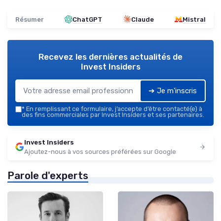
Résumer
ChatGPT
Claude
Mistral
Recevez les dernières actualités de
Invest Insiders
➔ Je m'inscris
*
En remplissant ce formulaire, j’accepte d’être contacté(e) à
des fins commerciales par Invest Insiders et ses partenaires.
Invest Insiders
Ajoutez-nous à vos sources préférées sur Google
Parole d'experts