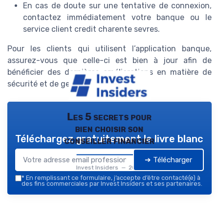
En cas de doute sur une tentative de connexion,
contactez immédiatement votre banque ou le
service client credit charente sevres.
Pour les clients qui utilisent l’application banque,
assurez-vous que celle-ci est bien à jour afin de
bénéficier des dernières améliorations en matière de
sécurité et de gestion financière.
Les 5 secrets pour
bien choisir son
Téléchargez gratuitement le livre blanc
conseiller financier
➔ Télécharger
Invest Insiders — 2026
*
En remplissant ce formulaire, j’accepte d’être contacté(e) à
des fins commerciales par Invest Insiders et ses partenaires.