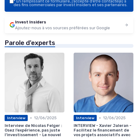
*
En remplissant ce formulaire, j’accepte d’être contacté(e) à
des fins commerciales par Invest Insiders et ses partenaires.
Invest Insiders
Ajoutez-nous à vos sources préférées sur Google
Parole d'experts
•
•
12/06/2025
12/06/2025
Interview
Interview
Interview de Nicolas Felger :
INTERVIEW - Xavier Jaleran -
Osez l’expérience, pas juste
Facilitez le financement de
l’investissement - Le nouvel
vos projets associatifs avec