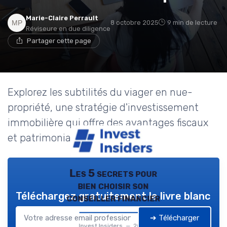
Marie-Claire Perrault
8 octobre 2025
9 min de lecture
Réviseure en due diligence
Partager cette page
Explorez les subtilités du viager en nue-
propriété, une stratégie d'investissement
immobilière qui offre des avantages fiscaux
et patrimoniaux.
Les 5 secrets pour
bien choisir son
Téléchargez gratuitement le livre blanc
conseiller financier
➔ Télécharger
Invest Insiders — 2026