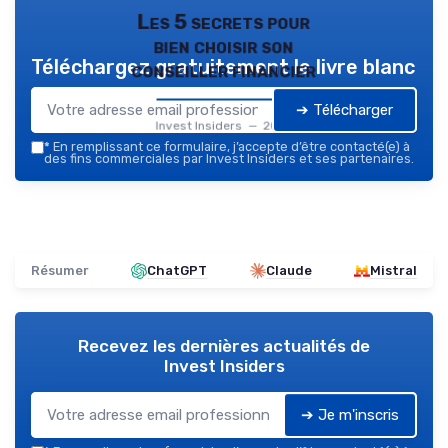
Les 5 secrets pour
bien choisir son
Téléchargez gratuitement le livre blanc
conseiller financier
➔ Télécharger
Invest Insiders — 2026
*
En remplissant ce formulaire, j’accepte d’être contacté(e) à
des fins commerciales par Invest Insiders et ses partenaires.
Résumer
ChatGPT
Claude
Mistral
Recevez les dernières actualités de
Invest Insiders
➔ Je m'inscris