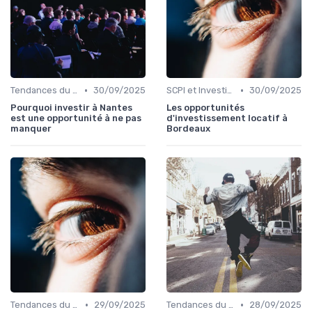
•
•
Tendances du Marché Immobilier
30/09/2025
SCPI et Investissements Locatifs
30/09/2025
Pourquoi investir à Nantes
Les opportunités
est une opportunité à ne pas
d'investissement locatif à
manquer
Bordeaux
•
•
Tendances du Marché Immobilier
29/09/2025
Tendances du Marché Immobilier
28/09/2025