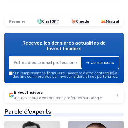
Résumer
ChatGPT
Claude
Mistral
Recevez les dernières actualités de
Invest Insiders
➔ Je m'inscris
*
En remplissant ce formulaire, j’accepte d’être contacté(e) à
des fins commerciales par Invest Insiders et ses partenaires.
Invest Insiders
Ajoutez-nous à vos sources préférées sur Google
Parole d'experts