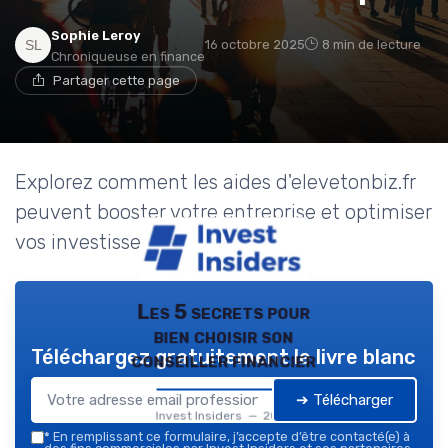
Sophie Leroy
16 octobre 2025
8 min de lecture
Chroniqueuse en finance
Partager cette page
Explorez comment les aides d'elevetonbiz.fr
peuvent booster votre entreprise et optimiser
vos investissements.
Les 5 secrets pour
bien choisir son
Téléchargez gratuitement le livre blanc
conseiller financier
➔ Télécharger
Invest Insiders — 2026
*
En remplissant ce formulaire, j’accepte d’être contacté(e) à