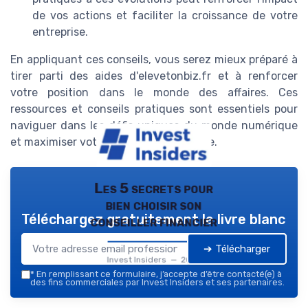
de vos actions et faciliter la croissance de votre
entreprise.
En appliquant ces conseils, vous serez mieux préparé à
tirer parti des aides d'elevetonbiz.fr et à renforcer
votre position dans le monde des affaires. Ces
ressources et conseils pratiques sont essentiels pour
naviguer dans les défis uniques du monde numérique
et maximiser votre succès à long terme.
Les 5 secrets pour
bien choisir son
Téléchargez gratuitement le livre blanc
conseiller financier
➔ Télécharger
Invest Insiders — 2026
*
En remplissant ce formulaire, j’accepte d’être contacté(e) à
des fins commerciales par Invest Insiders et ses partenaires.