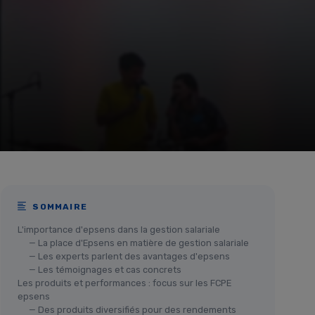
SOMMAIRE
L'importance d'epsens dans la gestion salariale
— La place d'Epsens en matière de gestion salariale
— Les experts parlent des avantages d'epsens
— Les témoignages et cas concrets
Les produits et performances : focus sur les FCPE
epsens
— Des produits diversifiés pour des rendements