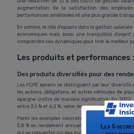
une réduction de 10 % des coûts de gestion salari
augmentation de la satisfaction des employé
performances améliorées et une plus grande transp
En somme, le rôle d'epsens dans la gestion salarial
économiques mais aussi une tranquillité d'esprit 
comprendre ces dynamiques pour tirer le meilleur pa
Les produits et performances 
Des produits diversifiés pour des rend
Les FCPE epsens se distinguent par leur diversité
les actions, obligations, et autres véhicules de pla
épargne croître de manière significative. En 2022
entre 3,5 % et 6,2 %, selon les compartiments et les 
Parmi les exemples concrets, on peut citer le
FCPE
5,8 % en rendement annuel moyen sur les trois der
Les 5 secre
qui se concentre sur des investissements sociale
bien chois