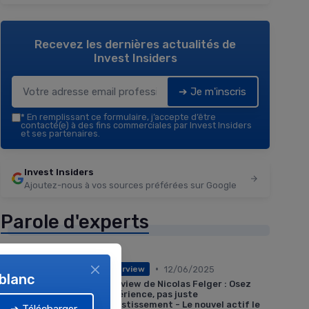
Recevez les dernières actualités de
Invest Insiders
➔ Je m'inscris
*
En remplissant ce formulaire, j’accepte d’être
contacté(e) à des fins commerciales par Invest Insiders
et ses partenaires.
Invest Insiders
Ajoutez-nous à vos sources préférées sur Google
Parole d'experts
•
12/06/2025
Interview
 blanc
Interview de Nicolas Felger : Osez
l’expérience, pas juste
l’investissement - Le nouvel actif le