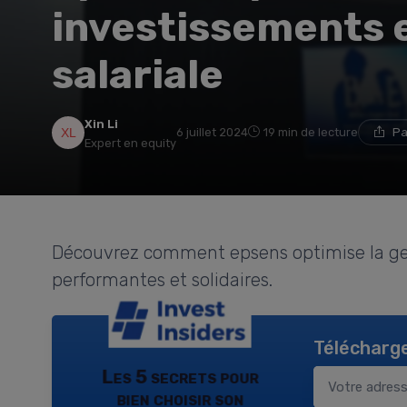
investissements 
salariale
Xin Li
6 juillet 2024
19 min de lecture
Pa
Expert en equity
Découvrez comment epsens optimise la gest
performantes et solidaires.
Télécharge
Les 5 secrets pour
bien choisir son