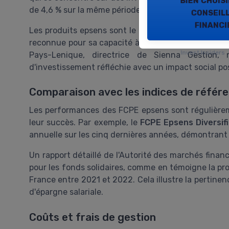
de 4,6 % sur la même période.
conseil
financi
Les produits epsens sont le fruit d'une gestion ex
reconnue pour sa capacité à naviguer dans des marc
Invest Insiders
Pays-Lenique, directrice de Sienna Gestion
d'investissement réfléchie avec un impact social posi
Comparaison avec les indices de référ
Les performances des FCPE epsens sont régulière
leur succès. Par exemple, le
FCPE Epsens Diversif
annuelle sur les cinq dernières années, démontrant 
Un rapport détaillé de l'Autorité des marchés financ
pour les fonds solidaires, comme en témoigne la pr
France entre 2021 et 2022. Cela illustre la pertinen
d'épargne salariale.
Coûts et frais de gestion