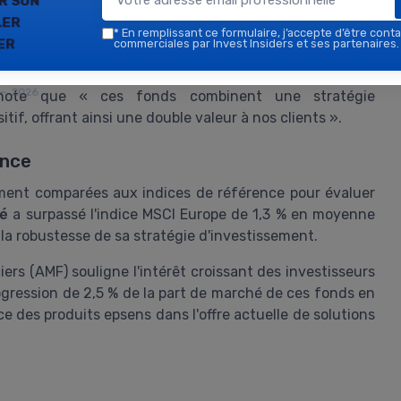
ler
*
En remplissant ce formulaire, j’accepte d’être conta
er
commerciales par Invest Insiders et ses partenaires.
perte et minutieuse conduite par Sienna Gestion, entité
hés volatils tout en minimisant les risques. Catherine
 — 2026
, note que « ces fonds combinent une stratégie
tif, offrant ainsi une double valeur à nos clients ».
ence
ment comparées aux indices de référence pour évaluer
ié
a surpassé l'indice MSCI Europe de 1,3 % en moyenne
la robustesse de sa stratégie d'investissement.
iers (AMF) souligne l'intérêt croissant des investisseurs
ogression de 2,5 % de la part de marché de ces fonds en
ce des produits epsens dans l'offre actuelle de solutions