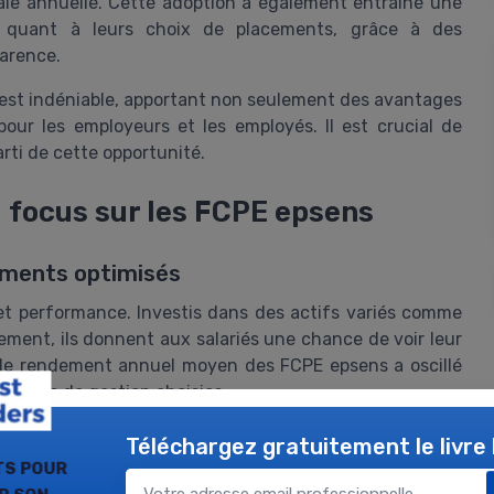
ale annuelle. Cette adoption a également entraîné une
s quant à leurs choix de placements, grâce à des
arence.
e est indéniable, apportant non seulement des avantages
pour les employeurs et les employés. Il est crucial de
rti de cette opportunité.
: focus sur les FCPE epsens
ements optimisés
 et performance. Investis dans des actifs variés comme
cement, ils donnent aux salariés une chance de voir leur
, le rendement annuel moyen des FCPE epsens a oscillé
options de gestion choisies.
 Epsens Dynamique
, qui a réalisé une performance de
Téléchargez gratuitement le livre
nières années. Par ailleurs, le
FCPE Epsens Solidaire
,
ts pour
ment responsables, a obtenu un rendement annuel moyen
ir son