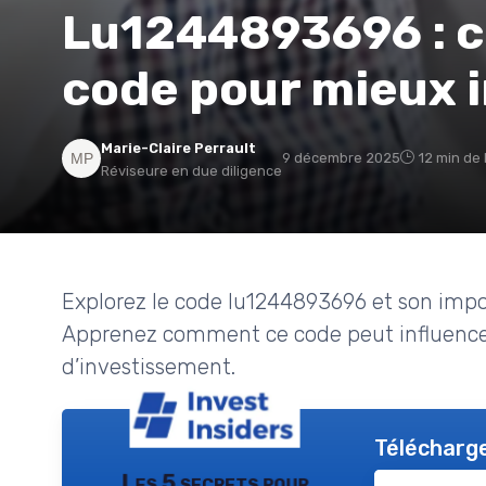
Lu1244893696 : 
code pour mieux i
Marie-Claire Perrault
9 décembre 2025
12 min de 
Réviseure en due diligence
Explorez le code lu1244893696 et son impo
Apprenez comment ce code peut influencer 
d’investissement.
Télécharge
Les 5 secrets pour