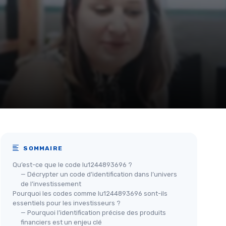
SOMMAIRE
Qu’est-ce que le code lu1244893696 ?
— Décrypter un code d’identification dans l’univers
de l’investissement
Pourquoi les codes comme lu1244893696 sont-ils
essentiels pour les investisseurs ?
— Pourquoi l’identification précise des produits
financiers est un enjeu clé