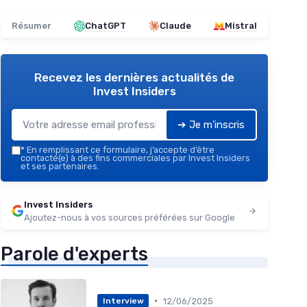
Résumer
ChatGPT
Claude
Mistral
Recevez les dernières actualités de
Invest Insiders
➔ Je m'inscris
*
En remplissant ce formulaire, j’accepte d’être
contacté(e) à des fins commerciales par Invest Insiders
et ses partenaires.
Invest Insiders
Ajoutez-nous à vos sources préférées sur Google
Parole d'experts
•
12/06/2025
Interview