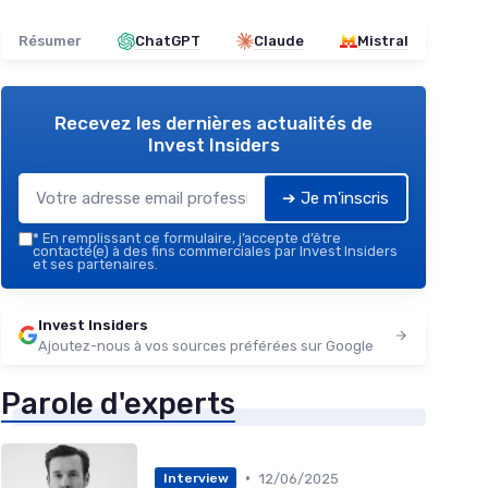
Résumer
ChatGPT
Claude
Mistral
Recevez les dernières actualités de
Invest Insiders
➔ Je m'inscris
*
En remplissant ce formulaire, j’accepte d’être
contacté(e) à des fins commerciales par Invest Insiders
et ses partenaires.
Invest Insiders
Ajoutez-nous à vos sources préférées sur Google
Parole d'experts
•
12/06/2025
Interview