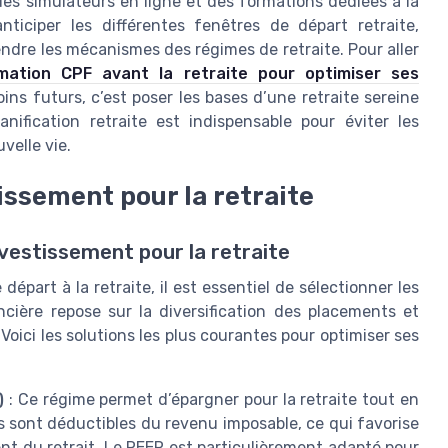
e des simulateurs en ligne et des formations dédiées à la
nticiper les différentes fenêtres de départ retraite,
ndre les mécanismes des régimes de retraite. Pour aller
mation CPF avant la retraite pour optimiser ses
ins futurs, c’est poser les bases d’une retraite sereine
nification retraite est indispensable pour éviter les
velle vie.
tissement pour la retraite
vestissement pour la retraite
départ à la retraite, il est essentiel de sélectionner les
ancière repose sur la diversification des placements et
Voici les solutions les plus courantes pour optimiser ses
)
: Ce régime permet d’épargner pour la retraite tout en
s sont déductibles du revenu imposable, ce qui favorise
nt du retrait. Le REER est particulièrement adapté pour