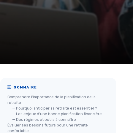
SOMMAIRE
Comprendre l’importance de la planification de la
retraite
— Pourquoi anticiper sa retraite est essentiel ?
— Les enjeux d’une bonne planification financière
— Des régimes et outils à connaître
Évaluer ses besoins futurs pour une retraite
confortable