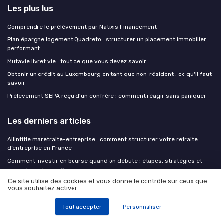
Les plus lus
Comprendre le prélèvement par Natixis Financement
Plan épargne logement Quadreto : structurer un placement immobilier
performant
Mutavie livret vie : tout ce que vous devez savoir
Obtenir un crédit au Luxembourg en tant que non-résident : ce qu'il faut
savoir
Prélèvement SEPA reçu d’un confrère : comment réagir sans paniquer
Les derniers articles
Allintitle maretraite-entreprise : comment structurer votre retraite
d’entreprise en France
Comment investir en bourse quand on débute : étapes, stratégies et
conseils pratiques ?
Ce site utilise des cookies et vous donne le contrôle sur ceux que
Investir en dette privée en 2026 : rendements, risque de crédit réel et
vous souhaitez activer
véhicules accessibles aux particuliers
Donation de parts de SCPI sans notaire : stratégies efficaces pour
Tout accepter
Personnaliser
transmettre votre patrimoine