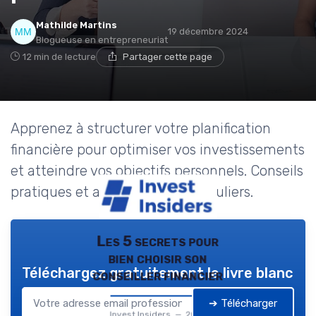
Mathilde Martins
19 décembre 2024
Blogueuse en entrepreneuriat
12 min de lecture
Partager cette page
Apprenez à structurer votre planification
financière pour optimiser vos investissements
et atteindre vos objectifs personnels. Conseils
pratiques et astuces pour particuliers.
Les 5 secrets pour
bien choisir son
Téléchargez gratuitement le livre blanc
conseiller financier
➔ Télécharger
Invest Insiders — 2026