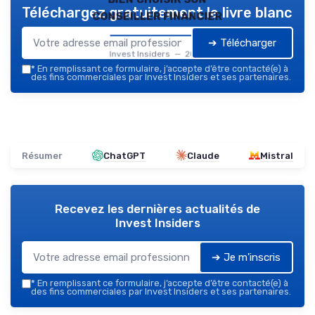
Téléchargez gratuitement le livre blanc
conseiller financier
➔ Télécharger
Invest Insiders — 2026
*
En remplissant ce formulaire, j’accepte d’être contacté(e) à
des fins commerciales par Invest Insiders et ses partenaires.
Résumer
ChatGPT
Claude
Mistral
Recevez les dernières actualités de
Invest Insiders
➔ Je m'inscris
*
En remplissant ce formulaire, j’accepte d’être contacté(e) à
des fins commerciales par Invest Insiders et ses partenaires.