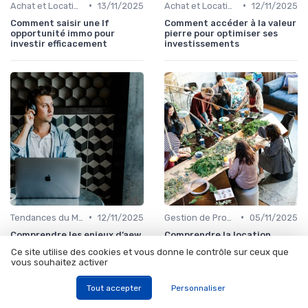
•
•
Achat et Location de Biens Immobiliers
13/11/2025
Achat et Location de Biens Immobiliers
12/11/2025
Comment saisir une lf
Comment accéder à la valeur
opportunité immo pour
pierre pour optimiser ses
investir efficacement
investissements
•
•
Tendances du Marché Immobilier
12/11/2025
Gestion de Propriété
05/11/2025
Comprendre les enjeux d’aew
Comprendre la location
commerces europe pour les
évolutive IT : une solution
Ce site utilise des cookies et vous donne le contrôle sur ceux que
investisseurs particuliers
flexible pour investir dans la
vous souhaitez activer
technologie
Tout accepter
Personnaliser