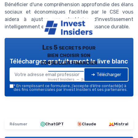
Bénéficier d'une compréhension approfondie des élans
sociaux et économiques facilitée par le CSE vous
aidera à ajuster vos stratégies d'investissement
intelligemment et à atteindre une croissance durable.
Les 5 secrets pour
bien choisir son
Téléchargez gratuitement le livre blanc
conseiller financier
➔ Télécharger
Invest Insiders — 2026
*
En remplissant ce formulaire, j’accepte d’être contacté(e) à
des fins commerciales par Invest Insiders et ses partenaires.
Résumer
ChatGPT
Claude
Mistral