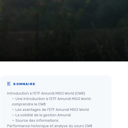
SOMMAIRE
Introduction à l'ETF Amundi MSCI World (CW8)
— Une introduction à l'ETF Amundi MSCI World :
comprendre le CW8
— Les avantages de l'ETF Amundi MSCI World
— La solidité de la gestion Amundi
— Source des informations
Performance historique et analyse du cours CW8