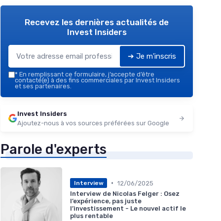
Recevez les dernières actualités de
Invest Insiders
➔ Je m'inscris
*
En remplissant ce formulaire, j’accepte d’être
contacté(e) à des fins commerciales par Invest Insiders
et ses partenaires.
Invest Insiders
Ajoutez-nous à vos sources préférées sur Google
Parole d'experts
•
12/06/2025
Interview
Interview de Nicolas Felger : Osez
l’expérience, pas juste
l’investissement - Le nouvel actif le
plus rentable