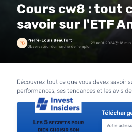
Cours cw8 : tout 
savoir sur l'ETF 
Pierre-Louis Beaufort
29 août 2024
18 min
Observateur du marché de l'emploi
Découvrez tout ce que vous devez savoir s
performances, ses tendances et les avis de
Télécharge
Les 5 secrets pour
bien choisir son