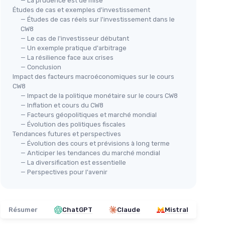
— La prudence est de mise
Études de cas et exemples d'investissement
— Études de cas réels sur l'investissement dans le
CW8
— Le cas de l'investisseur débutant
— Un exemple pratique d'arbitrage
— La résilience face aux crises
— Conclusion
Impact des facteurs macroéconomiques sur le cours
CW8
— Impact de la politique monétaire sur le cours CW8
— Inflation et cours du CW8
— Facteurs géopolitiques et marché mondial
— Évolution des politiques fiscales
Tendances futures et perspectives
— Évolution des cours et prévisions à long terme
— Anticiper les tendances du marché mondial
— La diversification est essentielle
— Perspectives pour l'avenir
Résumer
ChatGPT
Claude
Mistral