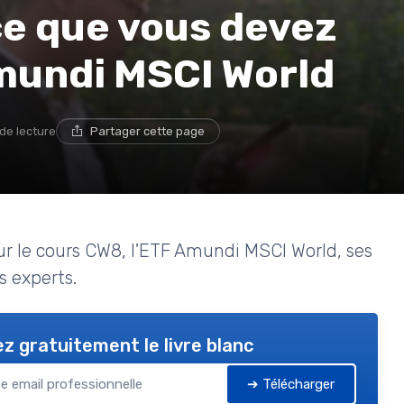
ce que vous devez
Amundi MSCI World
 de lecture
Partager cette page
ur le cours CW8, l'ETF Amundi MSCI World, ses
s experts.
z gratuitement le livre blanc
➔ Télécharger