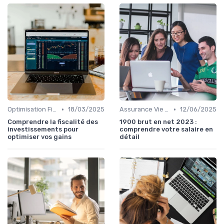
•
•
Optimisation Fiscale
18/03/2025
Assurance Vie et Épargne
12/06/2025
Comprendre la fiscalité des
1900 brut en net 2023 :
investissements pour
comprendre votre salaire en
optimiser vos gains
détail