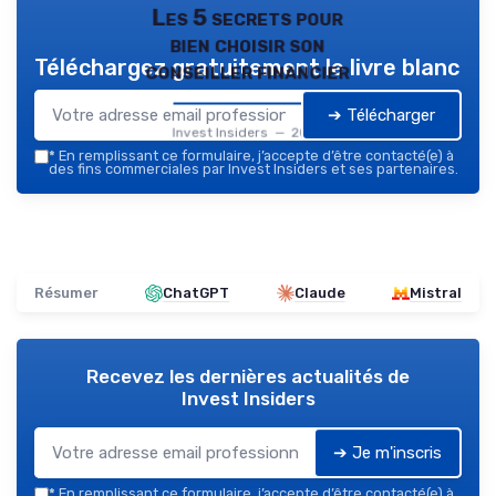
Les 5 secrets pour
bien choisir son
Téléchargez gratuitement le livre blanc
conseiller financier
➔ Télécharger
Invest Insiders — 2026
*
En remplissant ce formulaire, j’accepte d’être contacté(e) à
des fins commerciales par Invest Insiders et ses partenaires.
Résumer
ChatGPT
Claude
Mistral
Recevez les dernières actualités de
Invest Insiders
➔ Je m'inscris
*
En remplissant ce formulaire, j’accepte d’être contacté(e) à