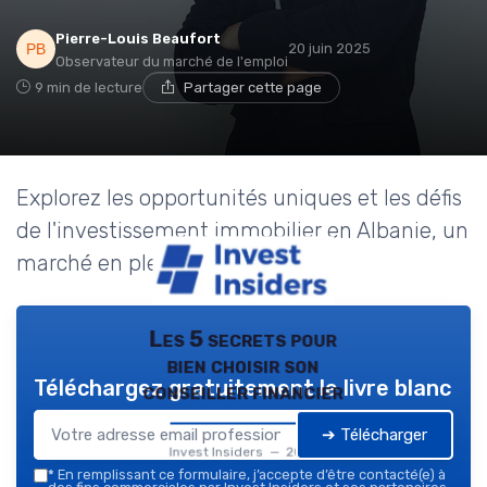
Pierre-Louis Beaufort
20 juin 2025
Observateur du marché de l'emploi
9 min de lecture
Partager cette page
Explorez les opportunités uniques et les défis
de l'investissement immobilier en Albanie, un
marché en pleine croissance.
Les 5 secrets pour
bien choisir son
Téléchargez gratuitement le livre blanc
conseiller financier
➔ Télécharger
Invest Insiders — 2026
*
En remplissant ce formulaire, j’accepte d’être contacté(e) à