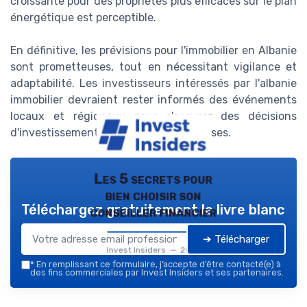
croissante pour des propriétés plus efficaces sur le plan
énergétique est perceptible.
En définitive, les prévisions pour l'immobilier en Albanie
sont prometteuses, tout en nécessitant vigilance et
adaptabilité. Les investisseurs intéressés par l'albanie
immobilier devraient rester informés des événements
locaux et régionaux pour s'assurer des décisions
d'investissement éclairées et fructueuses.
Les 5 secrets pour
bien choisir son
Téléchargez gratuitement le livre blanc
conseiller financier
➔ Télécharger
Invest Insiders — 2026
*
En remplissant ce formulaire, j’accepte d’être contacté(e) à
des fins commerciales par Invest Insiders et ses partenaires.