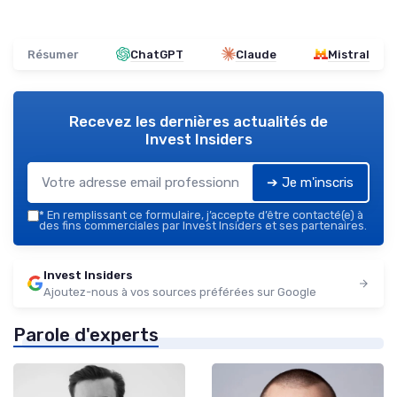
Résumer
ChatGPT
Claude
Mistral
Recevez les dernières actualités de
Invest Insiders
➔ Je m'inscris
*
En remplissant ce formulaire, j’accepte d’être contacté(e) à
des fins commerciales par Invest Insiders et ses partenaires.
Invest Insiders
Ajoutez-nous à vos sources préférées sur Google
Parole d'experts