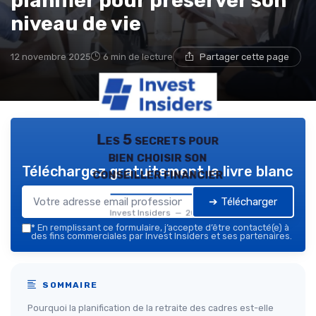
planifier pour préserver son
niveau de vie
12 novembre 2025
6 min de lecture
Partager cette page
Les 5 secrets pour
bien choisir son
Téléchargez gratuitement le livre blanc
conseiller financier
➔ Télécharger
Invest Insiders — 2026
*
En remplissant ce formulaire, j’accepte d’être contacté(e) à
des fins commerciales par Invest Insiders et ses partenaires.
SOMMAIRE
Pourquoi la planification de la retraite des cadres est-elle