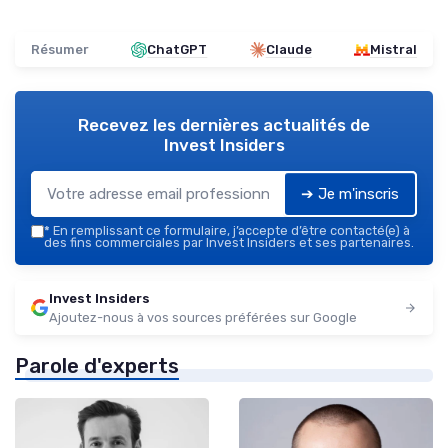
Résumer
ChatGPT
Claude
Mistral
Recevez les dernières actualités de
Invest Insiders
➔ Je m'inscris
*
En remplissant ce formulaire, j’accepte d’être contacté(e) à
des fins commerciales par Invest Insiders et ses partenaires.
Invest Insiders
Ajoutez-nous à vos sources préférées sur Google
Parole d'experts