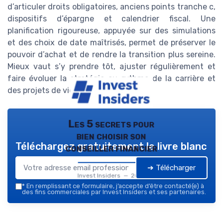
d’articuler droits obligatoires, anciens points tranche c,
dispositifs d’épargne et calendrier fiscal. Une
planification rigoureuse, appuyée sur des simulations
et des choix de date maîtrisés, permet de préserver le
pouvoir d’achat et de rendre la transition plus sereine.
Mieux vaut s’y prendre tôt, ajuster régulièrement et
faire évoluer la stratégie au rythme de la carrière et
des projets de vie.
Les 5 secrets pour
bien choisir son
Téléchargez gratuitement le livre blanc
conseiller financier
➔ Télécharger
Invest Insiders — 2026
*
En remplissant ce formulaire, j’accepte d’être contacté(e) à
des fins commerciales par Invest Insiders et ses partenaires.