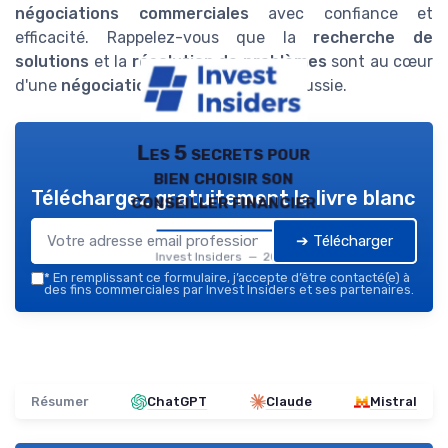
négociations commerciales
avec confiance et
efficacité. Rappelez-vous que la
recherche de
solutions
et la
résolution de problèmes
sont au cœur
d'une
négociation professionnelle
réussie.
Les 5 secrets pour
bien choisir son
Téléchargez gratuitement le livre blanc
conseiller financier
➔ Télécharger
Invest Insiders — 2026
*
En remplissant ce formulaire, j’accepte d’être contacté(e) à
des fins commerciales par Invest Insiders et ses partenaires.
Résumer
ChatGPT
Claude
Mistral