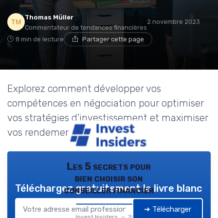
Thomas Müller
2 novembre 2023
Commentateur de tendances financières
8 min de lecture
Partager cette page
Explorez comment développer vos
compétences en négociation pour optimiser
vos stratégies d'investissement et maximiser
vos rendements.
Les 5 secrets pour
bien choisir son
Téléchargez gratuitement le livre blanc
conseiller financier
➔ Télécharger
Invest Insiders — 2026