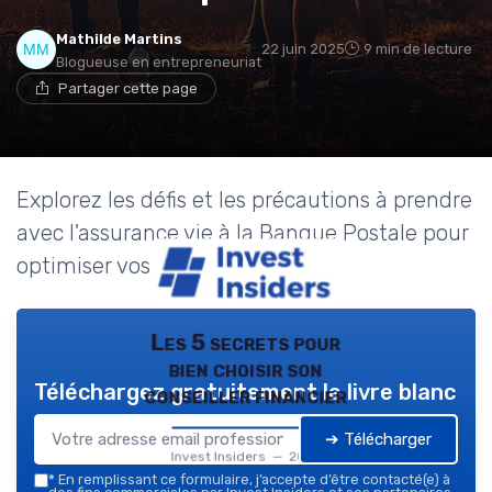
Mathilde Martins
22 juin 2025
9 min de lecture
Blogueuse en entrepreneuriat
Partager cette page
Explorez les défis et les précautions à prendre
avec l'assurance vie à la Banque Postale pour
optimiser vos investissements.
Les 5 secrets pour
bien choisir son
Téléchargez gratuitement le livre blanc
conseiller financier
➔ Télécharger
Invest Insiders — 2026
*
En remplissant ce formulaire, j’accepte d’être contacté(e) à