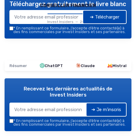
Téléchargez gratuitement le livre blanc
conseiller financier
➔ Télécharger
Invest Insiders — 2026
*
En remplissant ce formulaire, j’accepte d’être contacté(e) à
des fins commerciales par Invest Insiders et ses partenaires.
Résumer
ChatGPT
Claude
Mistral
Recevez les dernières actualités de
Invest Insiders
➔ Je m'inscris
*
En remplissant ce formulaire, j’accepte d’être contacté(e) à
des fins commerciales par Invest Insiders et ses partenaires.