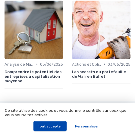
•
•
Analyse de Marché
03/06/2025
Actions et Obligations
03/06/2025
Comprendre le potentiel des
Les secrets du portefeuille
entreprises à capitalisation
de Warren Buffet
moyenne
Les articles par date
Ce site utilise des cookies et vous donne le contrôle sur ceux que
vous souhaitez activer
Octobre 2023
Novembre 2023
Tout accepter
Personnaliser
Décembre 2023
Janvier 2024