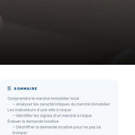
SOMMAIRE
Comprendre le marché immobilier local
— Analyser les caractéristiques du marché immobilier
Les indicateurs d'une ville à risque
— Identifier les signes d'un marché à risque
Évaluer la demande locative
— Déchiffrer la demande locative pour ne pas se
tromper