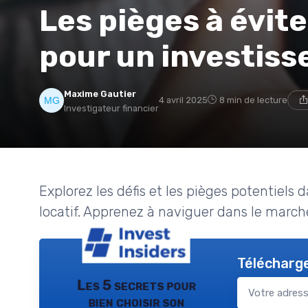
Les pièges à évite
pour un investiss
Maxime Gautier
4 avril 2025
8 min de lecture
Investigateur financier
Explorez les défis et les pièges potentiels 
locatif. Apprenez à naviguer dans le marc
Télécharge
Les 5 secrets pour
bien choisir son