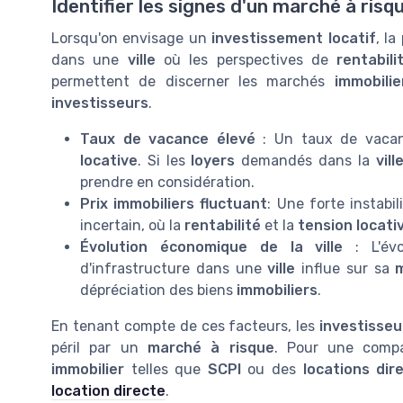
Identifier les signes d'un marché à risq
Lorsqu'on envisage un
investissement locatif
, l
dans une
ville
où les perspectives de
rentabili
permettent de discerner les marchés
immobilie
investisseurs
.
Taux de vacance élevé
: Un taux de vacan
locative
. Si les
loyers
demandés dans la
vill
prendre en considération.
Prix immobiliers fluctuant
: Une forte instabi
incertain, où la
rentabilité
et la
tension locati
Évolution économique de la ville
: L'évo
d'infrastructure dans une
ville
influe sur sa
dépréciation des biens
immobiliers
.
En tenant compte de ces facteurs, les
investisseu
péril par un
marché à risque
. Pour une compar
immobilier
telles que
SCPI
ou des
locations dir
location directe
.