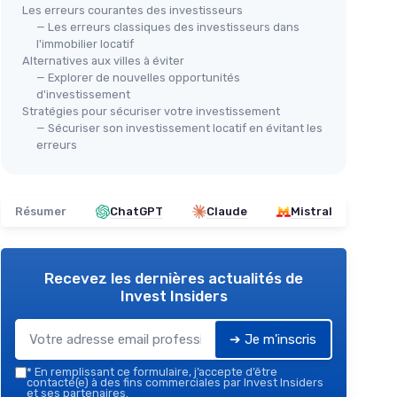
Les erreurs courantes des investisseurs
— Les erreurs classiques des investisseurs dans
l'immobilier locatif
Alternatives aux villes à éviter
— Explorer de nouvelles opportunités
d'investissement
Stratégies pour sécuriser votre investissement
— Sécuriser son investissement locatif en évitant les
erreurs
Résumer
ChatGPT
Claude
Mistral
Recevez les dernières actualités de
Invest Insiders
➔ Je m'inscris
*
En remplissant ce formulaire, j’accepte d’être
contacté(e) à des fins commerciales par Invest Insiders
et ses partenaires.