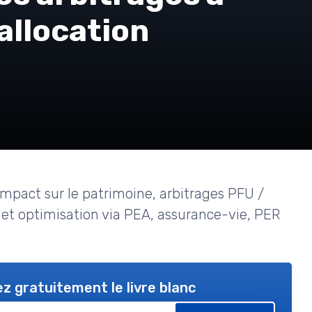
allocation
’impact sur le patrimoine, arbitrages PFU /
 et optimisation via PEA, assurance-vie, PER
z gratuitement le livre blanc