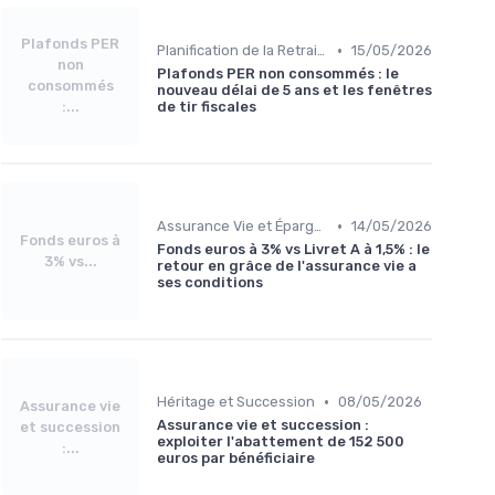
Plafonds PER
•
Planification de la Retraite
15/05/2026
non
Plafonds PER non consommés : le
consommés
nouveau délai de 5 ans et les fenêtres
:...
de tir fiscales
•
Assurance Vie et Épargne
14/05/2026
Fonds euros à
Fonds euros à 3% vs Livret A à 1,5% : le
3% vs...
retour en grâce de l'assurance vie a
ses conditions
•
Héritage et Succession
08/05/2026
Assurance vie
Assurance vie et succession :
et succession
exploiter l'abattement de 152 500
:...
euros par bénéficiaire