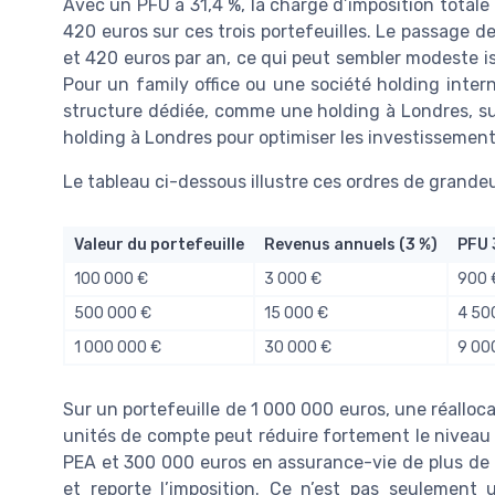
Avec un PFU à 31,4 %, la charge d’imposition totale
420 euros sur ces trois portefeuilles. Le passage d
et 420 euros par an, ce qui peut sembler modeste iso
Pour un family office ou une société holding interna
structure dédiée, comme une holding à Londres, suje
holding à Londres pour optimiser les investissement
Le tableau ci-dessous illustre ces ordres de grandeu
Valeur du portefeuille
Revenus annuels (3 %)
PFU 
100 000 €
3 000 €
900 
500 000 €
15 000 €
4 50
1 000 000 €
30 000 €
9 00
Sur un portefeuille de 1 000 000 euros, une réalloc
unités de compte peut réduire fortement le niveau
PEA et 300 000 euros en assurance-vie de plus de h
et reporte l’imposition. Ce n’est pas seulement u