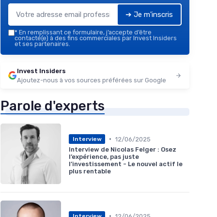
➔ Je m'inscris
*
En remplissant ce formulaire, j’accepte d’être
contacté(e) à des fins commerciales par Invest Insiders
et ses partenaires.
Invest Insiders
Ajoutez-nous à vos sources préférées sur Google
Parole d'experts
•
12/06/2025
Interview
Interview de Nicolas Felger : Osez
l’expérience, pas juste
l’investissement - Le nouvel actif le
plus rentable
•
12/06/2025
Interview