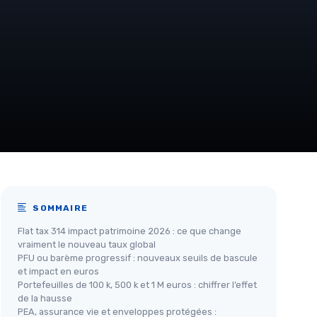
SOMMAIRE
Flat tax 314 impact patrimoine 2026 : ce que change
vraiment le nouveau taux global
PFU ou barème progressif : nouveaux seuils de bascule
et impact en euros
Portefeuilles de 100 k, 500 k et 1 M euros : chiffrer l’effet
de la hausse
PEA, assurance vie et enveloppes protégées :