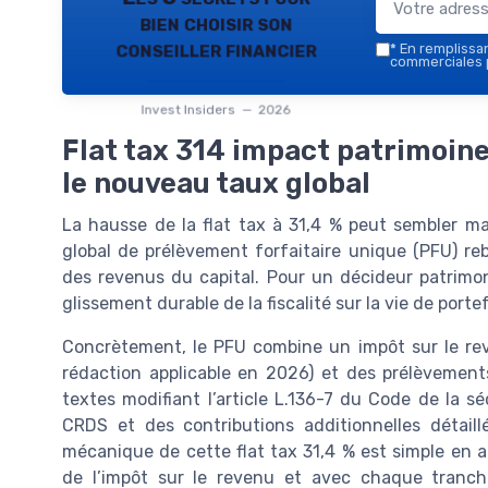
bien choisir son
conseiller financier
*
En remplissant
commerciales p
Invest Insiders — 2026
Flat tax 314 impact patrimoin
le nouveau taux global
La hausse de la flat tax à 31,4 % peut sembler m
global de prélèvement forfaitaire unique (PFU) reb
des revenus du capital. Pour un décideur patrimon
glissement durable de la fiscalité sur la vie de portef
Concrètement, le PFU combine un impôt sur le rev
rédaction applicable en 2026) et des prélèvements
textes modifiant l’article L.136-7 du Code de la sé
CRDS et des contributions additionnelles détaill
mécanique de cette flat tax 31,4 % est simple en a
de l’impôt sur le revenu et avec chaque tranche 