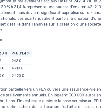
 (impôt et prélèvements sociaux) atteint 942, 4 710 et 9
e 30 % à 31,4 % représente une hausse d’environ 42, 210
lément mais devient significatif capitalisé sur dix ans.
tionale, ces écarts justifient parfois la création d’une
t détaillé dans l’analyse sur la création d’une société
s.
r :
30 %
PFU 31,4 %
€
942 €
0 €
4 710 €
0 €
9 420 €
ation partielle vers un PEA ou vers une assurance-vie en
 de prélèvements annuels. En logeant 300 000 euros en
uit ans, l’investisseur diminue la base soumise au PFU
ne optimisation de la taxation forfaitaire ; c’est un