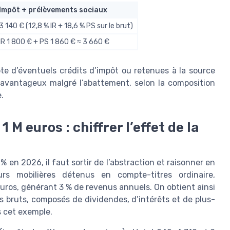
Impôt + prélèvements sociaux
3 140 € (12,8 % IR + 18,6 % PS sur le brut)
IR 1 800 € + PS 1 860 € ≈ 3 660 €
pte d’éventuels crédits d’impôt ou retenues à la source
 avantageux malgré l’abattement, selon la composition
.
1 M euros : chiffrer l’effet de la
% en 2026, il faut sortir de l’abstraction et raisonner en
urs mobilières détenus en compte-titres ordinaire,
ros, générant 3 % de revenus annuels. On obtient ainsi
s bruts, composés de dividendes, d’intérêts et de plus-
s cet exemple.