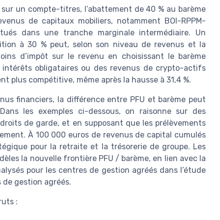
s sur un compte-titres, l’abattement de 40 % au barème
 revenus de capitaux mobiliers, notamment BOI-RPPM-
tués dans une tranche marginale intermédiaire. Un
ition à 30 % peut, selon son niveau de revenus et la
moins d’impôt sur le revenu en choisissant le barème
s intérêts obligataires ou des revenus de crypto-actifs
ent plus compétitive, même après la hausse à 31,4 %.
nus financiers, la différence entre PFU et barème peut
. Dans les exemples ci-dessous, on raisonne sur des
 droits de garde, et en supposant que les prélèvements
ttement. À 100 000 euros de revenus de capital cumulés
tégique pour la retraite et la trésorerie de groupe. Les
èles la nouvelle frontière PFU / barème, en lien avec la
lysés pour les centres de gestion agréés dans l’étude
es de gestion agréés.
ruts :