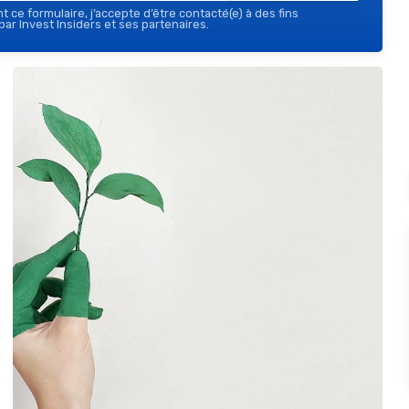
 ce formulaire, j’accepte d’être contacté(e) à des fins
ar Invest Insiders et ses partenaires.