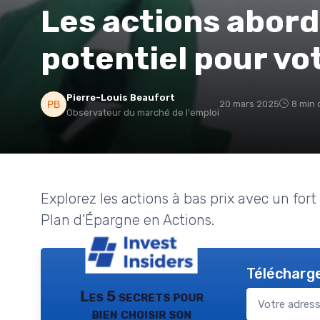
Les actions abord
potentiel pour vo
Pierre-Louis Beaufort
20 mars 2025
8 min 
Observateur du marché de l'emploi
Explorez les actions à bas prix avec un for
Plan d'Épargne en Actions.
Télécharge
Les 5 secrets pour
bien choisir son