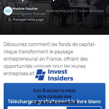
Maxime Gautier
26 décembre 2024
12 min de lecture
Investigateur financier
Partager cette page
Découvrez comment les fonds de capital-
risque transforment le paysage
entrepreneurial en France, offrant des
opportunités uniques pour les jeunes
entreprises et les investisseurs.
Les 5 secrets pour
bien choisir son
Téléchargez gratuitement le livre blanc
conseiller financier