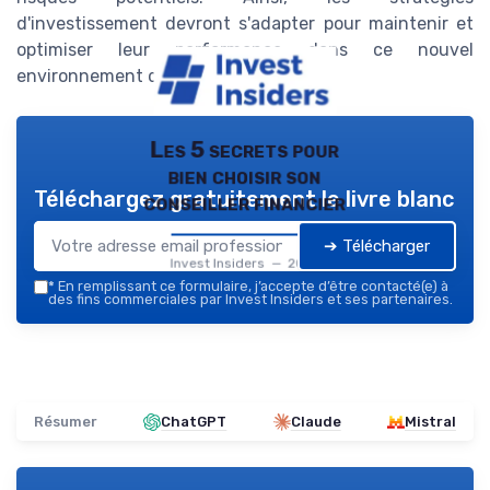
d'investissement devront s'adapter pour maintenir et
optimiser leur performance dans ce nouvel
environnement dynamique.
Les 5 secrets pour
bien choisir son
Téléchargez gratuitement le livre blanc
conseiller financier
➔ Télécharger
Invest Insiders — 2026
*
En remplissant ce formulaire, j’accepte d’être contacté(e) à
des fins commerciales par Invest Insiders et ses partenaires.
Résumer
ChatGPT
Claude
Mistral