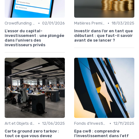
•
•
Crowdfunding et Capital Risque
02/01/2026
Matières Premières et Or
18/03/2025
L'essor du capital-
Investir dans l’or en tant que
investissement : une plongée
débutant : que faut-il savoir
dans l'univers des
avant de se lancer ?
investisseurs privés
•
•
Art et Objets de Collection
12/06/2025
Fonds d'Investissement et ETF
12/11/2025
Carte ground zero tarkov :
Epa cw8 : comprendre
tout ce que vous devez
l'investissement dans l'etf