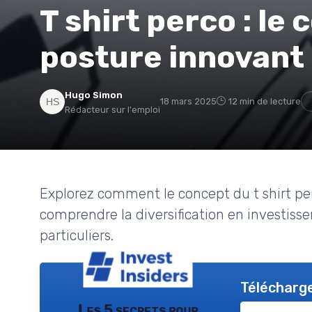
T shirt perco : le
posture innovant
Hugo Simon
18 mars 2025
12 min de lecture
Rédacteur sur l'emploi
Explorez comment le concept du t shirt pe
comprendre la diversification en investiss
particuliers.
Télécharge
Les 5 secrets pour