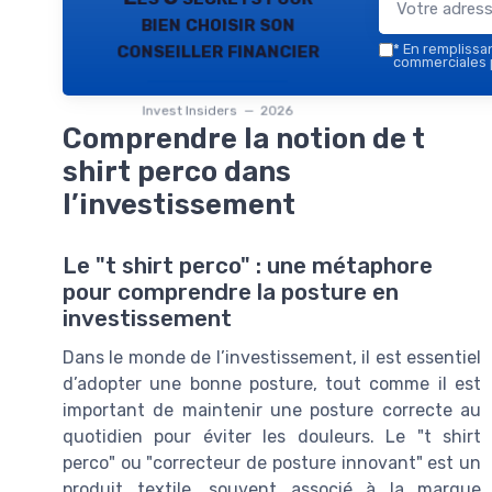
bien choisir son
conseiller financier
*
En remplissant
commerciales p
Invest Insiders — 2026
Comprendre la notion de t
shirt perco dans
l’investissement
Le "t shirt perco" : une métaphore
pour comprendre la posture en
investissement
Dans le monde de l’investissement, il est essentiel
d’adopter une bonne posture, tout comme il est
important de maintenir une posture correcte au
quotidien pour éviter les douleurs. Le "t shirt
perco" ou "correcteur de posture innovant" est un
produit textile, souvent associé à la marque