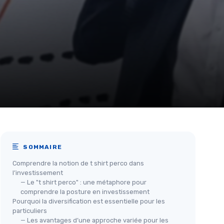
SOMMAIRE
Comprendre la notion de t shirt perco dans
l’investissement
— Le "t shirt perco" : une métaphore pour
comprendre la posture en investissement
Pourquoi la diversification est essentielle pour les
particuliers
— Les avantages d’une approche variée pour les