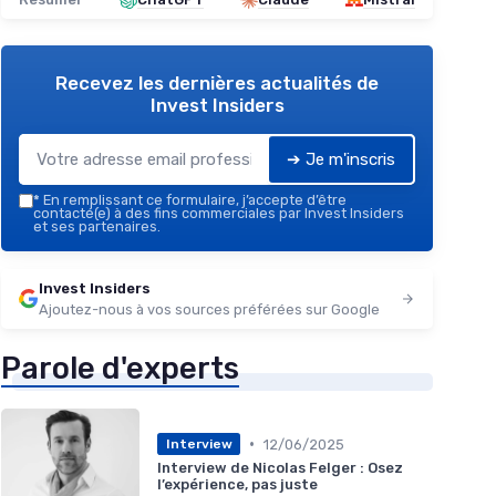
Recevez les dernières actualités de
Invest Insiders
➔ Je m'inscris
*
En remplissant ce formulaire, j’accepte d’être
contacté(e) à des fins commerciales par Invest Insiders
et ses partenaires.
Invest Insiders
Ajoutez-nous à vos sources préférées sur Google
Parole d'experts
•
12/06/2025
Interview
Interview de Nicolas Felger : Osez
l’expérience, pas juste