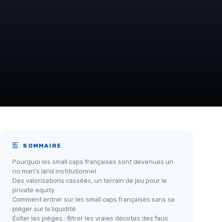
SOMMAIRE
Pourquoi les small caps françaises sont devenues un
no man’s land institutionnel
Des valorisations cassées, un terrain de jeu pour le
private equity
Comment entrer sur les small caps françaises sans se
piéger sur la liquidité
Éviter les pièges : filtrer les vraies décotes des faux