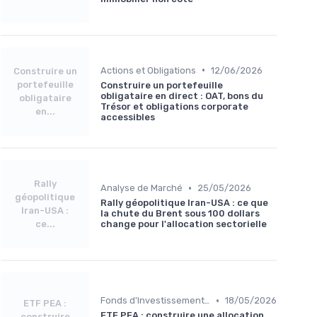
•
Actions et Obligations
12/06/2026
Construire un
portefeuille
Construire un portefeuille
obligataire en direct : OAT, bons du
obligataire
Trésor et obligations corporate
en...
accessibles
Rally
•
Analyse de Marché
25/05/2026
géopolitique
Rally géopolitique Iran-USA : ce que
Iran-USA :
la chute du Brent sous 100 dollars
ce...
change pour l'allocation sectorielle
•
Fonds d'Investissement et ETF
18/05/2026
ETF PEA :
ETF PEA : construire une allocation
construire