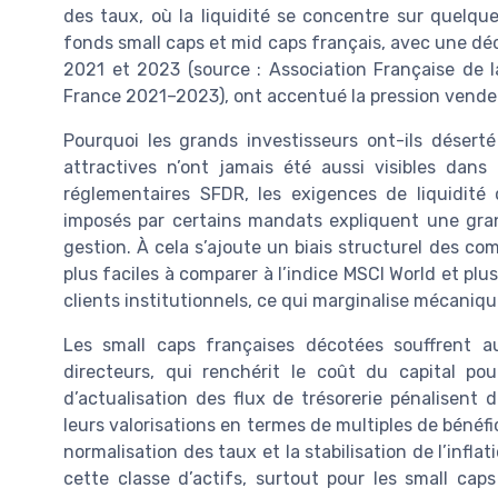
des taux, où la liquidité se concentre sur quelqu
fonds small caps et mid caps français, avec une déco
2021 et 2023 (source : Association Française de 
France 2021–2023), ont accentué la pression vendeu
Pourquoi les grands investisseurs ont-ils désert
attractives n’ont jamais été aussi visibles dans
réglementaires SFDR, les exigences de liquidité 
imposés par certains mandats expliquent une gran
gestion. À cela s’ajoute un biais structurel des co
plus faciles à comparer à l’indice MSCI World et plu
clients institutionnels, ce qui marginalise mécaniqu
Les small caps françaises décotées souffrent a
directeurs, qui renchérit le coût du capital po
d’actualisation des flux de trésorerie pénalisent
leurs valorisations en termes de multiples de bénéf
normalisation des taux et la stabilisation de l’inf
cette classe d’actifs, surtout pour les small cap