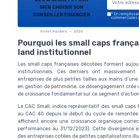
bien choisir son
conseiller financier
*
En remplissant
commerciales p
Invest Insiders — 2026
Pourquoi les small caps franç
land institutionnel
Les small caps françaises décotées forment aujour
institutionnels. Ces derniers ont massivement r
entreprises de plus petites tailles aux mains d’une
en gestion de patrimoine, ce désengagement crée u
de croissance fondamental sur ce segment d’action
Le CAC Small, indice représentatif des small caps 
au CAC 40 depuis le début du cycle de remontée 
affichent encore une croissance organique correc
performances au 31/12/2023). Cette divergence ent
des entreprises cotées de petites capitalisations i