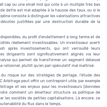
ll cap ou une small mid qui cote à un multiple très bas
re de dette est mal adaptée à la hausse des taux, ou si le
pline consiste à distinguer les valorisations attractives
écotes justifiées par une destruction durable de la
 disponibles, du profil d’endettement à long terme et de
ciétés réellement investissables. Un investisseur averti
ash après investissements, qui ont verrouillé leurs
s dirigeants sont significativement alignés via leur
d’analyse qui permet de transformer un segment délaissé
 rationnel, plutôt qu’en pari spéculatif mal maîtrisé.
du risque sur des stratégies de portage, l’étude des
rbitrage peut offrir un contrepoint utile, par exemple
rbitrage et ses enjeux pour les investisseurs (données
ndre comment un émetteur structure sa politique de
ar les sociétés de petites capitalisations. Là encore, ce
outenabilité du flux dans le temps.