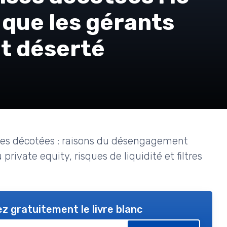
 que les gérants
nt déserté
es décotées : raisons du désengagement
 private equity, risques de liquidité et filtres
z gratuitement le livre blanc