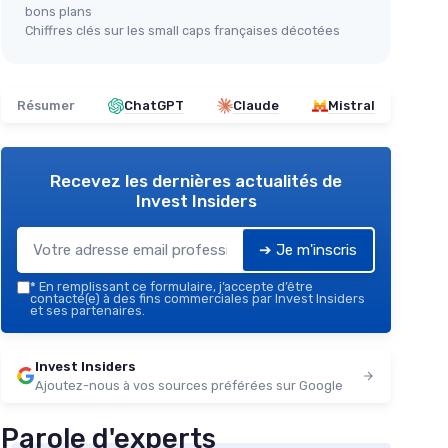
bons plans
Chiffres clés sur les small caps françaises décotées
Résumer
ChatGPT
Claude
Mistral
Recevez les dernières actualités de
Invest Insiders
➔ Je m'inscris
*
En remplissant ce formulaire, j’accepte d’être
contacté(e) à des fins commerciales par Invest Insiders
et ses partenaires.
Invest Insiders
Ajoutez-nous à vos sources préférées sur Google
Parole d'experts