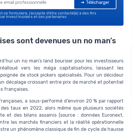
➔ Télécharger
 ce formulaire, j’accepte d’être contacté(e) à des fins
ar Invest Insiders et ses partenaires.
aises sont devenues un no man’s
d’hui un no man’s land boursier pour les investisseurs
éalloué vers les méga capitalisations, laissant les
 poignée de stock pickers spécialisés. Pour un décideur
n décalage croissant entre prix de marché et potentiel
s françaises.
françaises, a sous-performé d’environ 20 % par rapport
des taux en 2022, alors même que plusieurs sociétés
te et des bilans assainis (source : données Euronext,
re les marchés financiers et la réalité opérationnelle
llustre un phénomène classique de fin de cycle de hausse