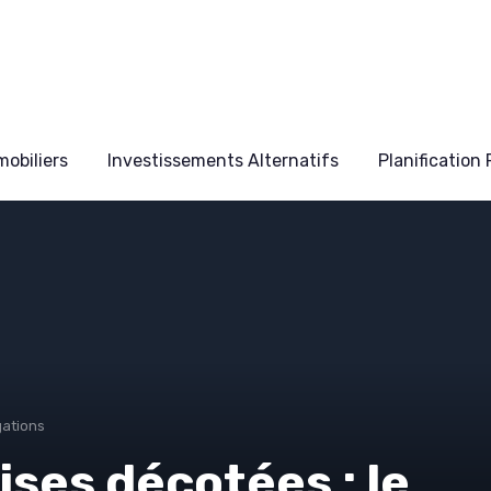
obiliers
Investissements Alternatifs
Planification
gations
ises décotées : le