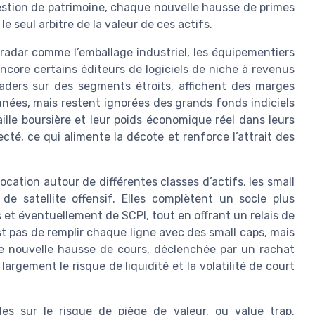
 gestion de patrimoine, chaque nouvelle hausse de primes
e seul arbitre de la valeur de ces actifs.
adar comme l’emballage industriel, les équipementiers
 encore certains éditeurs de logiciels de niche à revenus
aders sur des segments étroits, affichent des marges
 années, mais restent ignorées des grands fonds indiciels
ille boursière et leur poids économique réel dans leurs
ecté, ce qui alimente la décote et renforce l’attrait des
ocation autour de différentes classes d’actifs, les small
e satellite offensif. Elles complètent un socle plus
 et éventuellement de SCPI, tout en offrant un relais de
est pas de remplir chaque ligne avec des small caps, mais
une nouvelle hausse de cours, déclenchée par un rachat
argement le risque de liquidité et la volatilité de court
des sur le risque de piège de valeur, ou value trap,