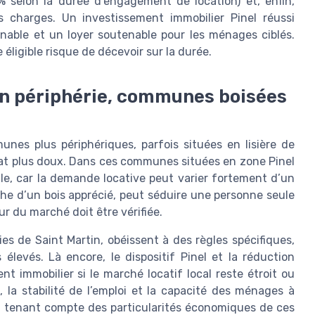
 selon la durée d’engagement de location) et, enfin,
ès charges. Un investissement immobilier Pinel réussi
nable et un loyer soutenable pour les ménages ciblés.
éligible risque de décevoir sur la durée.
 en périphérie, communes boisées
nes plus périphériques, parfois situées en lisière de
chat plus doux. Dans ces communes situées en zone Pinel
le, car la demande locative peut varier fortement d’un
che d’un bois apprécié, peut séduire une personne seule
r du marché doit être vérifiée.
es de Saint Martin, obéissent à des règles spécifiques,
levés. Là encore, le dispositif Pinel et la réduction
nt immobilier si le marché locatif local reste étroit ou
, la stabilité de l’emploi et la capacité des ménages à
en tenant compte des particularités économiques de ces