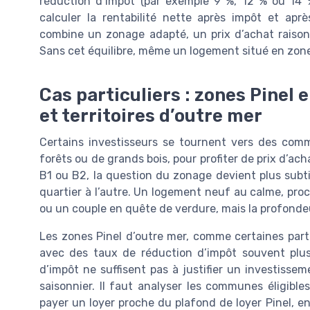
réduction d’impôt (par exemple 9 %, 12 % ou 14 %
calculer la rentabilité nette après impôt et apr
combine un zonage adapté, un prix d’achat raison
Sans cet équilibre, même un logement situé en zone 
Cas particuliers : zones Pinel
et territoires d’outre mer
Certains investisseurs se tournent vers des commu
forêts ou de grands bois, pour profiter de prix d’a
B1 ou B2, la question du zonage devient plus subti
quartier à l’autre. Un logement neuf au calme, pro
ou un couple en quête de verdure, mais la profondeu
Les zones Pinel d’outre mer, comme certaines parti
avec des taux de réduction d’impôt souvent plus é
d’impôt ne suffisent pas à justifier un investisseme
saisonnier. Il faut analyser les communes éligibles
payer un loyer proche du plafond de loyer Pinel, 