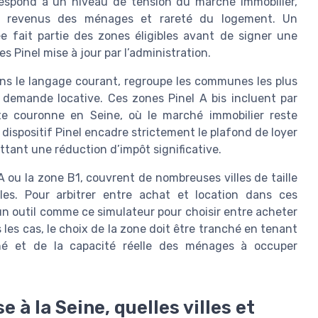
respond à un niveau de tension du marché immobilier,
s, revenus des ménages et rareté du logement. Un
ée fait partie des zones éligibles avant de signer une
es Pinel mise à jour par l’administration.
ans le langage courant, regroupe les communes les plus
 demande locative. Ces zones Pinel A bis incluent par
te couronne en Seine, où le marché immobilier reste
 dispositif Pinel encadre strictement le plafond de loyer
ttant une réduction d’impôt significative.
A ou la zone B1, couvrent de nombreuses villes de taille
es. Pour arbitrer entre achat et location dans ces
un outil comme ce simulateur pour choisir entre acheter
s les cas, le choix de la zone doit être tranché en tenant
hé et de la capacité réelle des ménages à occuper
 à la Seine, quelles villes et