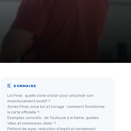
SOMMAIRE
Loi Pinel : quelle zone choisir pour sécuriser son
investissement locatif ?
Zones Pinel, zone bis et zonage : comment fonctionne
la carte officielle ?
Exemples concrets : de Toulouse à la Seine, quelles
villes et communes cibler ?
Plafond de loyer, réduction d’impôt et rendement :