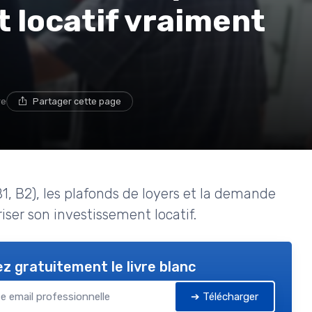
 locatif vraiment
re
Partager cette page
B1, B2), les plafonds de loyers et la demande
iser son investissement locatif.
z gratuitement le livre blanc
➔ Télécharger