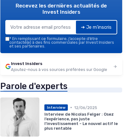
Recevez les dernières actualités de
Invest Insiders
➔ Je m'inscris
*
En remplissant ce formulaire, j’accepte d’être
contacté(e) à des fins commerciales par Invest Insiders
et ses partenaires.
Invest Insiders
Ajoutez-nous à vos sources préférées sur Google
Parole d'experts
•
12/06/2025
Interview
Interview de Nicolas Felger : Osez
l’expérience, pas juste
l’investissement - Le nouvel actif le
plus rentable