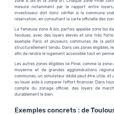
zone A bis et la zone B1. Chaque zone Pinel cor
mesuré notamment par le rapport entre loyer
investisseur doit donc vérifier si la commune vis
réservation, en consultant la carte officielle des zon
La fameuse zone A bis, parfois appelée zone bis d
tendues, avec des loyers élevés et une très forte
exemple Paris et plusieurs communes de la peti
structurellement tendu. Dans ces zones éligibles, le
afin de rendre le logement accessible tout en perme
Les autres zones éligibles loi Pinel, comme la zone 
moyenne et de grandes agglomérations régional
communes, un simulateur dédié peut être utile, et 
ou louer aide à comparer l’effort financier. Dans tou
compte du zonage officiel, des loyers de marc
durablement le bien.
Exemples concrets : de Toulouse