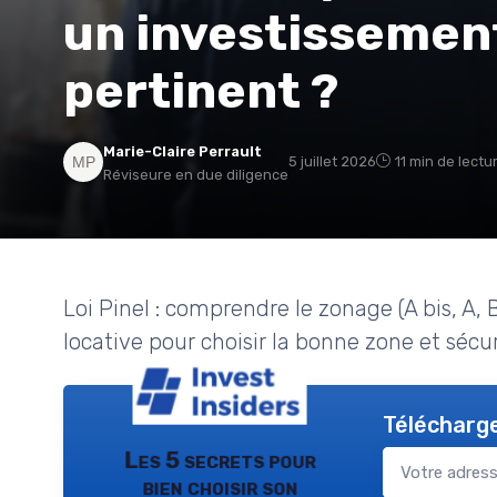
un investissement
pertinent ?
Marie-Claire Perrault
5 juillet 2026
11 min de lectu
Réviseure en due diligence
Loi Pinel : comprendre le zonage (A bis, A, 
locative pour choisir la bonne zone et sécur
Télécharge
Les 5 secrets pour
bien choisir son