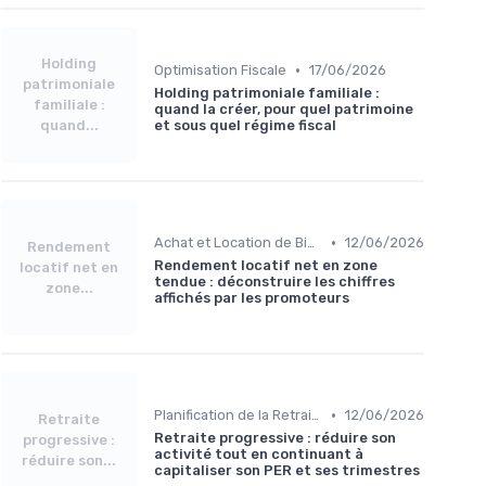
Holding
•
Optimisation Fiscale
17/06/2026
patrimoniale
Holding patrimoniale familiale :
familiale :
quand la créer, pour quel patrimoine
quand...
et sous quel régime fiscal
•
Achat et Location de Biens Immobiliers
12/06/2026
Rendement
Rendement locatif net en zone
locatif net en
tendue : déconstruire les chiffres
zone...
affichés par les promoteurs
•
Planification de la Retraite
12/06/2026
Retraite
Retraite progressive : réduire son
progressive :
activité tout en continuant à
réduire son...
capitaliser son PER et ses trimestres