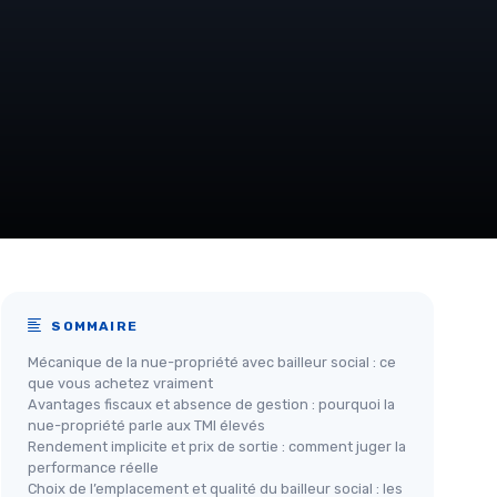
SOMMAIRE
Mécanique de la nue-propriété avec bailleur social : ce
que vous achetez vraiment
Avantages fiscaux et absence de gestion : pourquoi la
nue-propriété parle aux TMI élevés
Rendement implicite et prix de sortie : comment juger la
performance réelle
Choix de l’emplacement et qualité du bailleur social : les