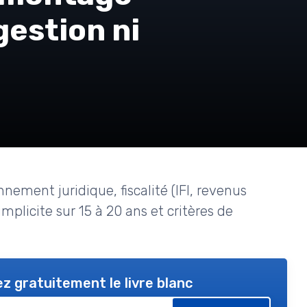
gestion ni
nnement juridique, fiscalité (IFI, revenus
mplicite sur 15 à 20 ans et critères de
z gratuitement le livre blanc