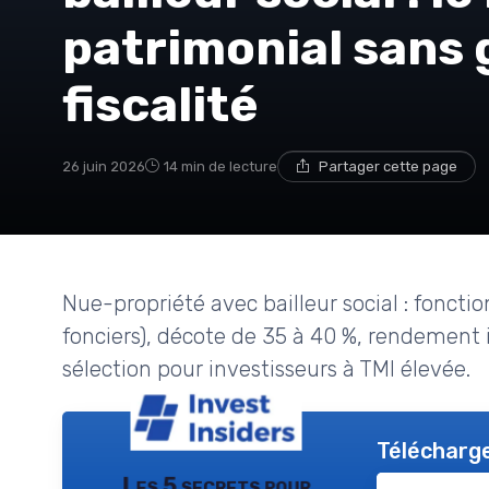
patrimonial sans 
fiscalité
26 juin 2026
14 min de lecture
Partager cette page
Nue-propriété avec bailleur social : fonctio
fonciers), décote de 35 à 40 %, rendement i
sélection pour investisseurs à TMI élevée.
Télécharge
Les 5 secrets pour