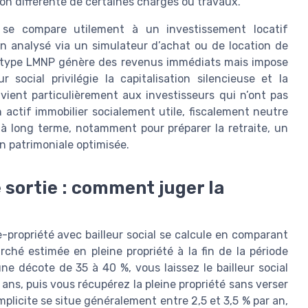
on différente de certaines charges ou travaux.
 se compare utilement à un investissement locatif
on analysé via un simulateur d’achat ou de location de
é type LMNP génère des revenus immédiats mais impose
 social privilégie la capitalisation silencieuse et la
nvient particulièrement aux investisseurs qui n’ont pas
actif immobilier socialement utile, fiscalement neutre
à long terme, notamment pour préparer la retraite, un
 patrimoniale optimisée.
 sortie : comment juger la
propriété avec bailleur social se calcule en comparant
rché estimée en pleine propriété à la fin de la période
e décote de 35 à 40 %, vous laissez le bailleur social
ans, puis vous récupérez la pleine propriété sans verser
licite se situe généralement entre 2,5 et 3,5 % par an,