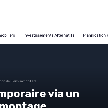
obiliers
Investissements Alternatifs
Planification
tion de Biens Immobiliers
mporaire via un
le montage