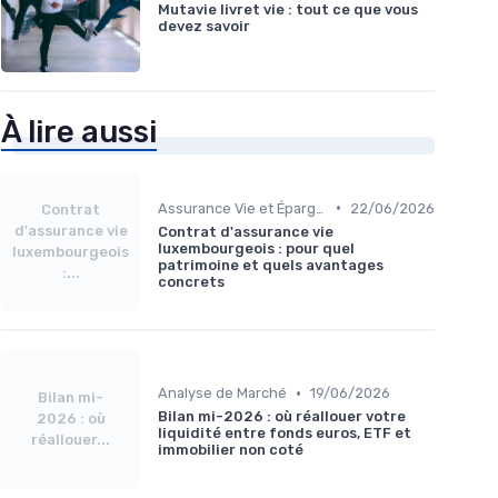
Mutavie livret vie : tout ce que vous
devez savoir
À lire aussi
•
Assurance Vie et Épargne
22/06/2026
Contrat
d'assurance vie
Contrat d'assurance vie
luxembourgeois : pour quel
luxembourgeois
patrimoine et quels avantages
:...
concrets
•
Analyse de Marché
19/06/2026
Bilan mi-
Bilan mi-2026 : où réallouer votre
2026 : où
liquidité entre fonds euros, ETF et
réallouer...
immobilier non coté