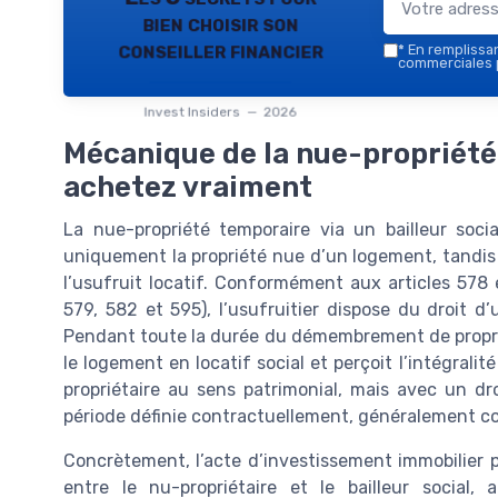
bien choisir son
conseiller financier
*
En remplissant
commerciales p
Invest Insiders — 2026
Mécanique de la nue-propriété a
achetez vraiment
La nue-propriété temporaire via un bailleur soc
uniquement la propriété nue d’un logement, tandis 
l’usufruit locatif. Conformément aux articles 578 
579, 582 et 595), l’usufruitier dispose du droit d’u
Pendant toute la durée du démembrement de propriété
le logement en locatif social et perçoit l’intégrali
propriétaire au sens patrimonial, mais avec un dr
période définie contractuellement, généralement co
Concrètement, l’acte d’investissement immobilier
entre le nu-propriétaire et le bailleur social