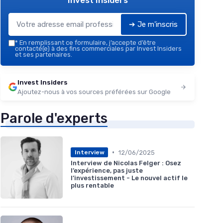
Invest Insiders
➔ Je m'inscris
*
En remplissant ce formulaire, j’accepte d’être
contacté(e) à des fins commerciales par Invest Insiders
et ses partenaires.
Invest Insiders
Ajoutez-nous à vos sources préférées sur Google
Parole d'experts
•
12/06/2025
Interview
Interview de Nicolas Felger : Osez
l’expérience, pas juste
l’investissement - Le nouvel actif le
plus rentable