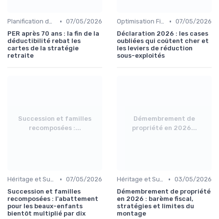
•
•
Planification de la Retraite
07/05/2026
Optimisation Fiscale
07/05/2026
PER après 70 ans : la fin de la
Déclaration 2026 : les cases
déductibilité rebat les
oubliées qui coûtent cher et
cartes de la stratégie
les leviers de réduction
retraite
sous-exploités
Succession et familles
Démembrement de
recomposées :...
propriété en 2026...
•
•
Héritage et Succession
07/05/2026
Héritage et Succession
03/05/2026
Succession et familles
Démembrement de propriété
recomposées : l'abattement
en 2026 : barème fiscal,
pour les beaux-enfants
stratégies et limites du
bientôt multiplié par dix
montage