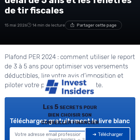
délai de 5 ans et les fenêtres
de tir fiscales
15 mai 2026
14 min de lecture
Partager cette page
Plafond PER 2024 : comment utiliser le report
de 3 à 5 ans pour optimiser vos versements
déductibles, lire votre avis d’imposition et
piloter votre plan épargne retraite.
Les 5 secrets pour
bien choisir son
Téléchargez gratuitement le livre blanc
conseiller financier
➔ Télécharger
Invest Insiders — 2026