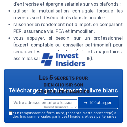
d’entreprise et épargne salariale sur vos plafonds ;
utiliser la mutualisation conjugale lorsque les
revenus sont déséquilibrés dans le couple ;
raisonner en rendement net d’impôt, en comparant
PER, assurance vie, PEA et immobilier ;
vous appuyer, si besoin, sur un professionnel
(expert comptable ou conseiller patrimonial) pour
sécuriser les cas particuliers (gérants majoritaires,
assimilés salariés, dirigeants de PME).
Les 5 secrets pour
bien choisir son
Téléchargez gratuitement le livre blanc
conseiller financier
➔ Télécharger
Invest Insiders — 2026
*
En remplissant ce formulaire, j’accepte d’être contacté(e) à
des fins commerciales par Invest Insiders et ses partenaires.