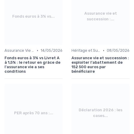
Assurance vie et
Fonds euros à 3% vs...
succession :...
•
•
Assurance Vie et Épargne
14/05/2026
Héritage et Succession
08/05/2026
Fonds euros à 3% vs Livret A
Assurance vie et succession :
à 1,5% : le retour en grâce de
exploiter l'abattement de
l'assurance vie a ses
152 500 euros par
conditions
bénéficiaire
Déclaration 2026 : les
PER après 70 ans :...
cases...