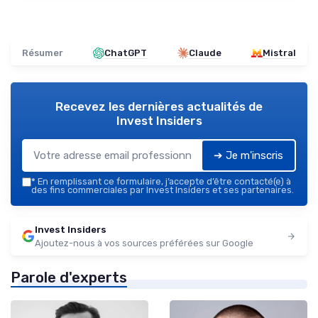
Résumer
ChatGPT
Claude
Mistral
Recevez les dernières actualités de
Invest Insiders
➔ Je m'inscris
*
En remplissant ce formulaire, j’accepte d’être contacté(e) à
des fins commerciales par Invest Insiders et ses partenaires.
Invest Insiders
Ajoutez-nous à vos sources préférées sur Google
Parole d'experts