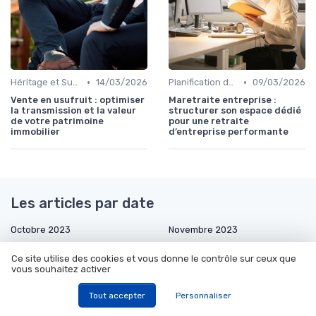
•
•
Héritage et Succession
14/03/2026
Planification de la Retraite
09/03/2026
Vente en usufruit : optimiser
Maretraite entreprise :
la transmission et la valeur
structurer son espace dédié
de votre patrimoine
pour une retraite
immobilier
d’entreprise performante
Les articles par date
Octobre 2023
Novembre 2023
Décembre 2023
Janvier 2024
Ce site utilise des cookies et vous donne le contrôle sur ceux que
Février 2024
Mars 2024
vous souhaitez activer
Juillet 2024
Août 2024
Tout accepter
Personnaliser
Septembre 2024
Octobre 2024