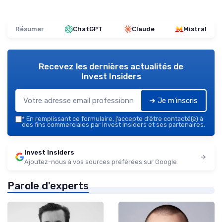
Résumer
ChatGPT
Claude
Mistral
Recevez les dernières actualités de
Invest Insiders
➔ Je m'inscris
*
En remplissant ce formulaire, j’accepte d’être contacté(e) à
des fins commerciales par Invest Insiders et ses partenaires.
Invest Insiders
Ajoutez-nous à vos sources préférées sur Google
Parole d'experts