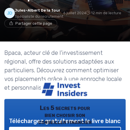
Jules-Albert De la Tour
6 juillet 2024
12 min de lecture
Spécialiste du recrutement
Partager cette page
Bpaca, acteur clé de l’investissement
régional, offre des solutions adaptées aux
particuliers. Découvrez comment optimiser
vos placements grâce à une approche locale
et personnalisée.
Les 5 secrets pour
bien choisir son
Téléchargez gratuitement le livre blanc
conseiller financier