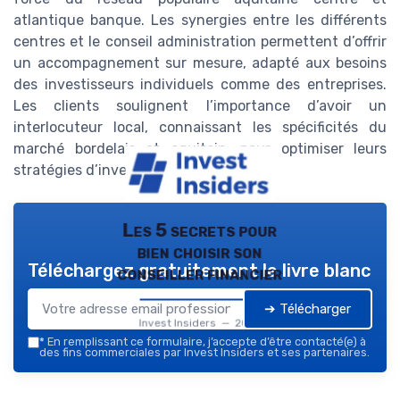
atlantique banque. Les synergies entre les différents
centres et le conseil administration permettent d’offrir
un accompagnement sur mesure, adapté aux besoins
des investisseurs individuels comme des entreprises.
Les clients soulignent l’importance d’avoir un
interlocuteur local, connaissant les spécificités du
marché bordelais et aquitain, pour optimiser leurs
stratégies d’investissement.
Les 5 secrets pour
bien choisir son
Téléchargez gratuitement le livre blanc
conseiller financier
➔ Télécharger
Invest Insiders — 2026
*
En remplissant ce formulaire, j’accepte d’être contacté(e) à
des fins commerciales par Invest Insiders et ses partenaires.