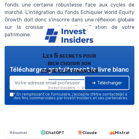
fonds une certaine robustesse face aux cycles de
marché. L’intégration du fonds Echiquier World Equity
Growth doit donc s’inscrire dans une réflexion globale
sur la croissance et la diversification de votre
patrimoine.
Les 5 secrets pour
bien choisir son
Téléchargez gratuitement le livre blanc
conseiller financier
➔ Télécharger
Invest Insiders — 2026
*
En remplissant ce formulaire, j’accepte d’être contacté(e) à
des fins commerciales par Invest Insiders et ses partenaires.
Résumer
ChatGPT
Claude
Mistral