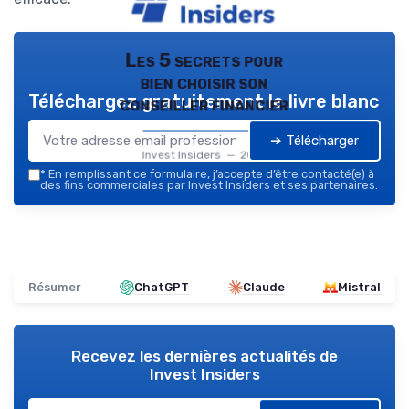
Les 5 secrets pour
bien choisir son
Téléchargez gratuitement le livre blanc
conseiller financier
➔ Télécharger
Invest Insiders — 2026
*
En remplissant ce formulaire, j’accepte d’être contacté(e) à
des fins commerciales par Invest Insiders et ses partenaires.
Résumer
ChatGPT
Claude
Mistral
Recevez les dernières actualités de
Invest Insiders