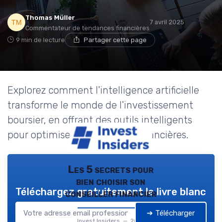
Thomas Müller
7 avril 2025
Commentateur de tendances financières
9 min de lecture
Partager cette page
Explorez comment l'intelligence artificielle
transforme le monde de l'investissement
boursier, en offrant des outils intelligents
pour optimiser vos décisions financières.
Les 5 secrets pour
bien choisir son
Téléchargez gratuitement le livre blanc
conseiller financier
➔ Télécharger
Invest Insiders — 2026