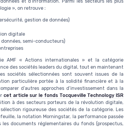
données et d’information. Parmi les secteurs les plus
ogie », on retrouve :
bersécurité, gestion de données)
on digitale
e données, semi-conducteurs)
entreprises
ie AMF « Actions internationales » et la catégorie
ance des sociétés leaders du digital, tout en maintenant
 Les sociétés sélectionnées sont souvent issues de la
on particulière portée à la solidité financière et à la
comparer d’autres approches d’investissement dans la
er
cet article sur le fonds Tocqueville Technology ISR
ition à des secteurs porteurs de la révolution digitale,
sélection rigoureuse des sociétés de la catégorie. Les
feuille, la notation Morningstar, la performance passée
ns les documents réglementaires du fonds (prospectus,