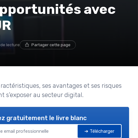
pportunités avec
UR
 de lecture
Partager cette page
caractéristiques, ses avantages et ses risques
nt s'exposer au secteur digital.
z gratuitement le livre blanc
➔ Télécharger