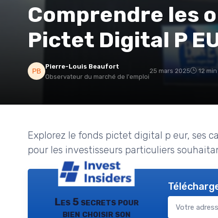
Comprendre les o
Pictet Digital P E
Pierre-Louis Beaufort
25 mars 2025
12 min
Observateur du marché de l'emploi
Explorez le fonds pictet digital p eur, ses 
pour les investisseurs particuliers souhaita
Télécharge
Les 5 secrets pour
bien choisir son