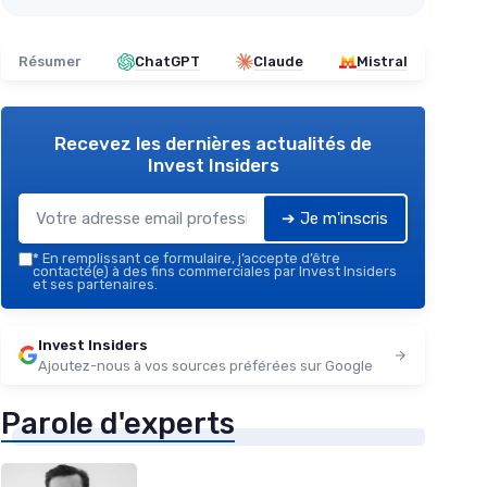
Résumer
ChatGPT
Claude
Mistral
Recevez les dernières actualités de
Invest Insiders
➔ Je m'inscris
*
En remplissant ce formulaire, j’accepte d’être
contacté(e) à des fins commerciales par Invest Insiders
et ses partenaires.
Invest Insiders
Ajoutez-nous à vos sources préférées sur Google
Parole d'experts