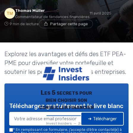
Thomas Müller
11 avril 2025
Commentateur de tendances financières
9 min de lecture
Partager cette page
Explorez les avantages et défis des ETF PEA-
PME pour diversifier votre portefeuille et
soutenir les petites et moyennes entreprises.
Les 5 secrets pour
bien choisir son
Téléchargez gratuitement le livre blanc
conseiller financier
➔ Télécharger
Invest Insiders — 2026
*
En remplissant ce formulaire, j’accepte d’être contacté(e) à