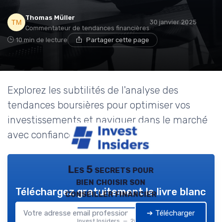
Thomas Müller
30 janvier 2025
Commentateur de tendances financières
10 min de lecture
Partager cette page
Explorez les subtilités de l'analyse des
tendances boursières pour optimiser vos
investissements et naviguer dans le marché
avec confiance.
Les 5 secrets pour
bien choisir son
Téléchargez gratuitement le livre blanc
conseiller financier
➔ Télécharger
Invest Insiders — 2026