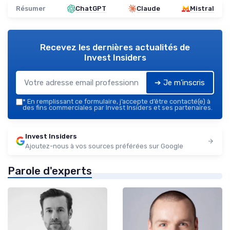
Résumer
ChatGPT
Claude
Mistral
Recevez les dernières actualités de
Invest Insiders
➔ Je m'inscris
*
En remplissant ce formulaire, j’accepte d’être contacté(e) à
des fins commerciales par Invest Insiders et ses partenaires.
Invest Insiders
Ajoutez-nous à vos sources préférées sur Google
Parole d'experts