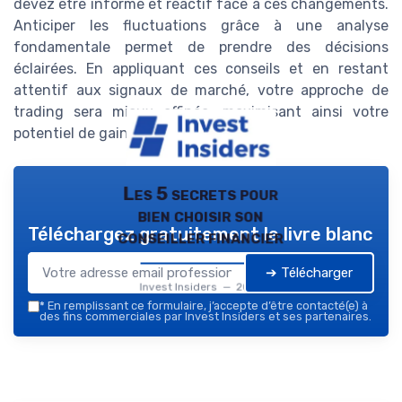
devez être informé et réactif face à ces changements.
Anticiper les fluctuations grâce à une analyse
fondamentale permet de prendre des décisions
éclairées. En appliquant ces conseils et en restant
attentif aux signaux de marché, votre approche de
trading sera mieux affinée, maximisant ainsi votre
potentiel de gain sur le long terme.
Les 5 secrets pour
bien choisir son
Téléchargez gratuitement le livre blanc
conseiller financier
➔ Télécharger
Invest Insiders — 2026
*
En remplissant ce formulaire, j’accepte d’être contacté(e) à
des fins commerciales par Invest Insiders et ses partenaires.