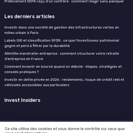
Prélèvement SEPA reçu d’un confrère : comment réagir sans paniquer
Les derniers articles
Investir dans une société de gestion des infrastructures vertes en
milieu urbain à Paris
Labels ISR et classification SFDR : ce que l'investisseur patrimonial
gagne et perd à filtrer par la durabilité
Allintitle maretraite-entreprise : comment structurer votre retraite
d’entreprise en France
Comment investir en bourse quand on débute : étapes, stratégies et
conseils pratiques ?
Investir en dette privée en 2026 : rendements, risque de crédit réel et
véhicules accessibles aux particuliers
Invest Insiders
Ce site utilise des cookies et vous donne le contrôle sur ceux que
Mentions légales
Politique de confidentialité
Devis