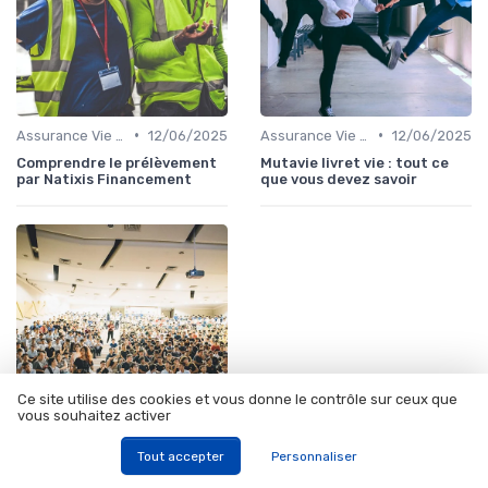
•
•
Assurance Vie et Épargne
12/06/2025
Assurance Vie et Épargne
12/06/2025
Comprendre le prélèvement
Mutavie livret vie : tout ce
par Natixis Financement
que vous devez savoir
Ce site utilise des cookies et vous donne le contrôle sur ceux que
vous souhaitez activer
•
Gestion du Risque Financier
24/02/2026
Tout accepter
Personnaliser
Prélèvement SEPA reçu d’un