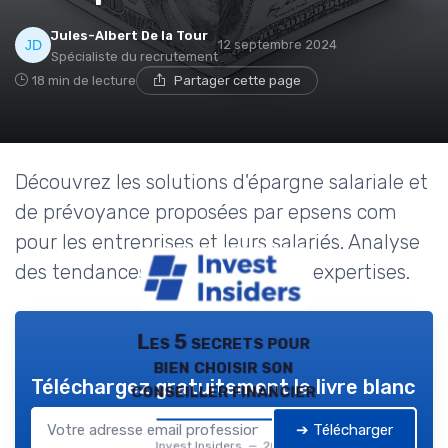
Jules-Albert De la Tour
12 septembre 2024
Spécialiste du recrutement
18 min de lecture
Partager cette page
Découvrez les solutions d'épargne salariale et
de prévoyance proposées par epsens com
pour les entreprises et leurs salariés. Analyse
des tendances, études de cas et expertises.
Les 5 secrets pour
bien choisir son
Téléchargez gratuitement le livre blanc
conseiller financier
➔ Télécharger
Invest Insiders — 2026