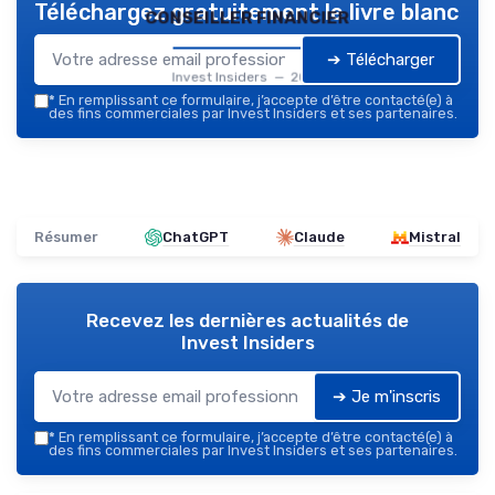
Téléchargez gratuitement le livre blanc
conseiller financier
➔ Télécharger
Invest Insiders — 2026
*
En remplissant ce formulaire, j’accepte d’être contacté(e) à
des fins commerciales par Invest Insiders et ses partenaires.
Résumer
ChatGPT
Claude
Mistral
Recevez les dernières actualités de
Invest Insiders
➔ Je m'inscris
*
En remplissant ce formulaire, j’accepte d’être contacté(e) à
des fins commerciales par Invest Insiders et ses partenaires.