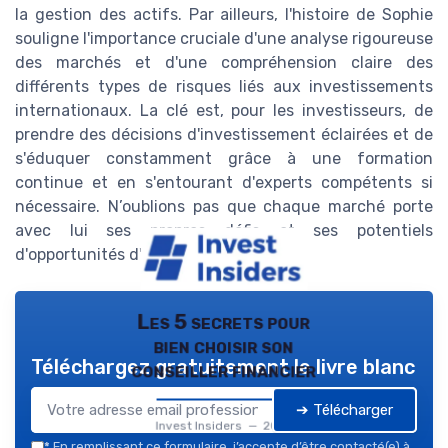
la gestion des actifs. Par ailleurs, l'histoire de Sophie
souligne l'importance cruciale d'une analyse rigoureuse
des marchés et d'une compréhension claire des
différents types de risques liés aux investissements
internationaux. La clé est, pour les investisseurs, de
prendre des décisions d'investissement éclairées et de
s'éduquer constamment grâce à une formation
continue et en s'entourant d'experts compétents si
nécessaire. N’oublions pas que chaque marché porte
avec lui ses propres défis et ses potentiels
d'opportunités d'investissement.
Les 5 secrets pour
bien choisir son
Téléchargez gratuitement le livre blanc
conseiller financier
➔ Télécharger
Invest Insiders — 2026
*
En remplissant ce formulaire, j’accepte d’être contacté(e) à