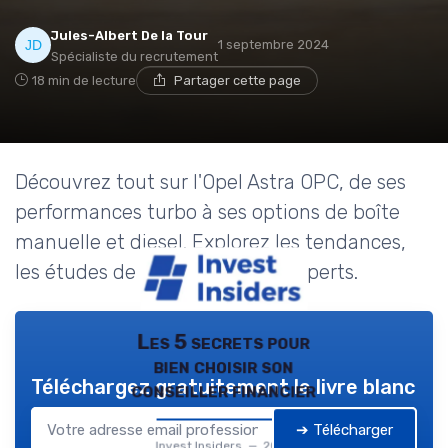
Jules-Albert De la Tour
1 septembre 2024
Spécialiste du recrutement
18 min de lecture
Partager cette page
Découvrez tout sur l'Opel Astra OPC, de ses
performances turbo à ses options de boîte
manuelle et diesel. Explorez les tendances,
les études de cas et les avis d'experts.
Les 5 secrets pour
bien choisir son
Téléchargez gratuitement le livre blanc
conseiller financier
➔ Télécharger
Invest Insiders — 2026