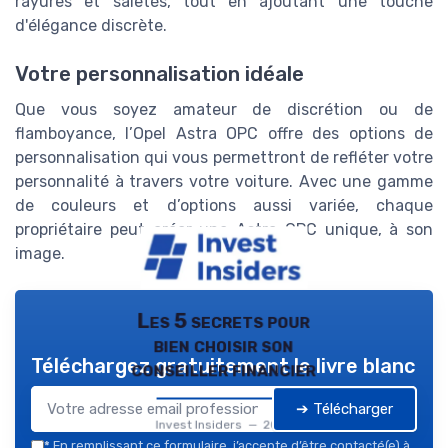
rayures et saletés, tout en ajoutant une touche
d'élégance discrète.
Votre personnalisation idéale
Que vous soyez amateur de discrétion ou de
flamboyance, l’Opel Astra OPC offre des options de
personnalisation qui vous permettront de refléter votre
personnalité à travers votre voiture. Avec une gamme
de couleurs et d’options aussi variée, chaque
propriétaire peut créer une Astra OPC unique, à son
image.
Les 5 secrets pour
bien choisir son
Téléchargez gratuitement le livre blanc
conseiller financier
➔ Télécharger
Invest Insiders — 2026
*
En remplissant ce formulaire, j’accepte d’être contacté(e) à