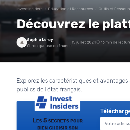
Invest Insiders
Éducation et Ressources
Outils et Ressour
Découvrez le pla
Sophie Leroy
15 juillet 2024
16 min de lectur
Chroniqueuse en finance
Explorez les caractéristiques et avantage
publics de l'état français.
Télécharge
Les 5 secrets pour
bien choisir son