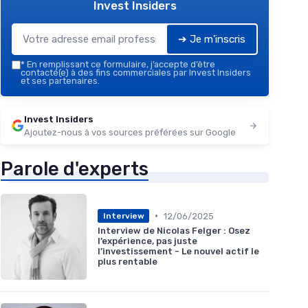
Invest Insiders
➔ Je m'inscris
*
En remplissant ce formulaire, j’accepte d’être
contacté(e) à des fins commerciales par Invest Insiders
et ses partenaires.
Invest Insiders
Ajoutez-nous à vos sources préférées sur Google
Parole d'experts
•
12/06/2025
Interview
Interview de Nicolas Felger : Osez
l’expérience, pas juste
l’investissement - Le nouvel actif le
plus rentable