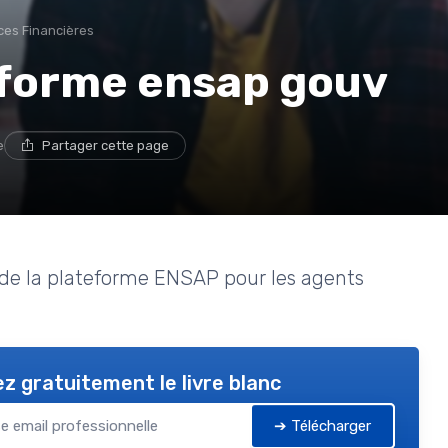
ces Financières
tforme ensap gouv
e
Partager cette page
s de la plateforme ENSAP pour les agents
z gratuitement le livre blanc
➔ Télécharger