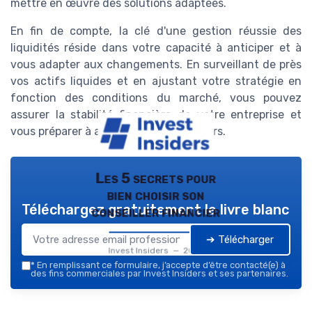
mettre en œuvre des solutions adaptées.
En fin de compte, la clé d'une gestion réussie des
liquidités réside dans votre capacité à anticiper et à
vous adapter aux changements. En surveillant de près
vos actifs liquides et en ajustant votre stratégie en
fonction des conditions du marché, vous pouvez
assurer la stabilité financière de votre entreprise et
vous préparer à affronter les défis futurs.
Les 5 secrets pour
bien choisir son
Téléchargez gratuitement le livre blanc
conseiller financier
➔ Télécharger
Invest Insiders — 2026
*
En remplissant ce formulaire, j’accepte d’être contacté(e) à
des fins commerciales par Invest Insiders et ses partenaires.