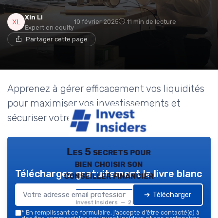
Xin Li
10 février 2025
11 min de lecture
Expert en equity
Partager cette page
Apprenez à gérer efficacement vos liquidités
pour maximiser vos investissements et
sécuriser votre avenir financier.
Les 5 secrets pour
bien choisir son
Téléchargez gratuitement le livre blanc
conseiller financier
➔ Télécharger
Invest Insiders — 2026
*
En remplissant ce formulaire, j’accepte d’être contacté(e) à