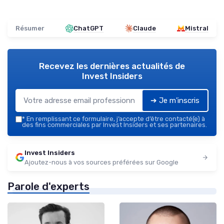
Résumer
ChatGPT
Claude
Mistral
Recevez les dernières actualités de
Invest Insiders
➔ Je m'inscris
*
En remplissant ce formulaire, j’accepte d’être contacté(e) à
des fins commerciales par Invest Insiders et ses partenaires.
Invest Insiders
Ajoutez-nous à vos sources préférées sur Google
Parole d'experts