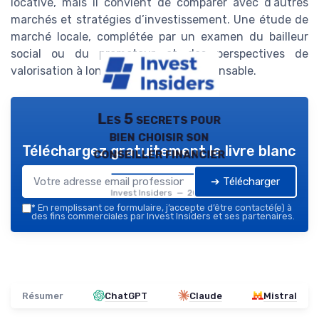
locative, mais il convient de comparer avec d’autres
marchés et stratégies d’investissement. Une étude de
marché locale, complétée par un examen du bailleur
social ou du promoteur et des perspectives de
valorisation à long terme, reste indispensable.
Les 5 secrets pour
bien choisir son
Téléchargez gratuitement le livre blanc
conseiller financier
➔ Télécharger
Invest Insiders — 2026
*
En remplissant ce formulaire, j’accepte d’être contacté(e) à
des fins commerciales par Invest Insiders et ses partenaires.
Résumer
ChatGPT
Claude
Mistral