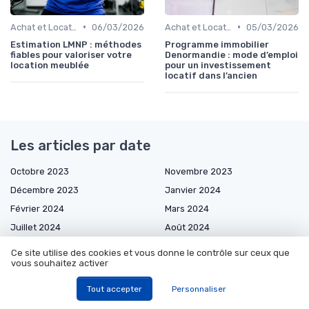
•
•
Achat et Location de Biens Immobiliers
06/03/2026
Achat et Location de Biens Immobiliers
05/03/2026
Estimation LMNP : méthodes
Programme immobilier
fiables pour valoriser votre
Denormandie : mode d’emploi
location meublée
pour un investissement
locatif dans l’ancien
Les articles par date
Octobre 2023
Novembre 2023
Décembre 2023
Janvier 2024
Février 2024
Mars 2024
Juillet 2024
Août 2024
Septembre 2024
Octobre 2024
Ce site utilise des cookies et vous donne le contrôle sur ceux que
vous souhaitez activer
Décembre 2024
Janvier 2025
Février 2025
Mars 2025
Tout accepter
Personnaliser
Avril 2025
Mai 2025